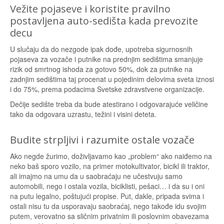
Vežite pojaseve i koristite pravilno
postavljena auto-sedišta kada prevozite
decu
U slučaju da do nezgode ipak dođe, upotreba sigurnosnih
pojaseva za vozače i putnike na prednjim sedištima smanjuje
rizik od smrtnog ishoda za gotovo 50%, dok za putnike na
zadnjim sedištima taj procenat u pojedinim delovima sveta iznosi
i do 75%, prema podacima Svetske zdravstvene organizacije.
Dečije sedište treba da bude atestirano i odgovarajuće veličine
tako da odgovara uzrastu, težini i visini deteta.
Budite strpljivi i razumite ostale vozače
Ako negde žurimo, doživljavamo kao „problem“ ako naiđemo na
neko baš sporo vozilo, na primer motokultivator, bicikl ili traktor,
ali imajmo na umu da u saobraćaju ne učestvuju samo
automobili, nego i ostala vozila, biciklisti, pešaci… i da su i oni
na putu legalno, poštujući propise. Put, dakle, pripada svima i
ostali nisu tu da usporavaju saobraćaj, nego takođe idu svojim
putem, verovatno sa sličnim privatnim ili poslovnim obavezama