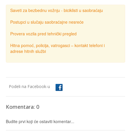
Saveti za bezbednu vožnju - biciklisti u saobraćaju
Postupci u slučaju saobraćajne nesreće
Provera vozila pred tehnički pregled
Hitna pomoć, policija, vatrogasci – kontakt telefoni i
adrese hitnih službi
Podeli na Facebook-u
Komentara: 0
Budite prvi koji će ostaviti komentar...