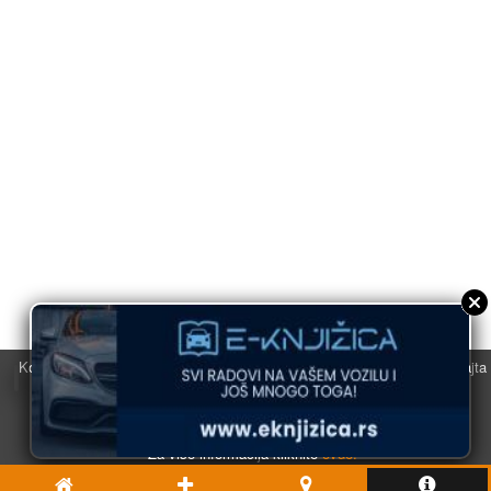
Koristimo kolačiće u svrhu boljeg korisničkog iskustva. Korišćenjem sajta
saglasni ste sa njihovom upotrebom.
U redu
Za više informacija kliknite
ovde.