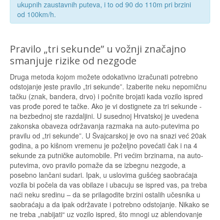
ukupnih zaustavnih puteva, i to od 90 do 110m pri brzini
od 100km/h.
Pravilo „tri sekunde” u vožnji značajno
smanjuje rizike od nezgode
Druga metoda kojom možete odokativno izračunati potrebno
odstojanje jeste pravilo „tri sekunde”. Izaberite neku nepomičnu
tačku (znak, bandera, drvo) i počnite brojati kada vozilo ispred
vas prođe pored te tačke. Ako je vi dostignete za tri sekunde -
na bezbednoj ste razdaljini. U susednoj Hrvatskoj je uvedena
zakonska obaveza održavanja razmaka na auto-putevima po
pravilu od „tri sekunde”. U Švajcarskoj je ovo na snazi već 20ak
godina, a po kišnom vremenu je poželjno povećati čak i na 4
sekunde za putničke automobile. Pri većim brzinama, na auto-
putevima, ovo pravilo pomaže da se izbegnu nezgode, a
posebno lančani sudari. Ipak, u uslovima gušćeg saobraćaja
vozila bi počela da vas obilaze i ubacuju se ispred vas, pa treba
naći neku sredinu – da se prilagodite brzini ostalih učesnika u
saobraćaju a da ipak održavate i potrebno odstojanje. Nikako se
ne treba „nabijati“ uz vozilo ispred, što mnogi uz ablendovanje