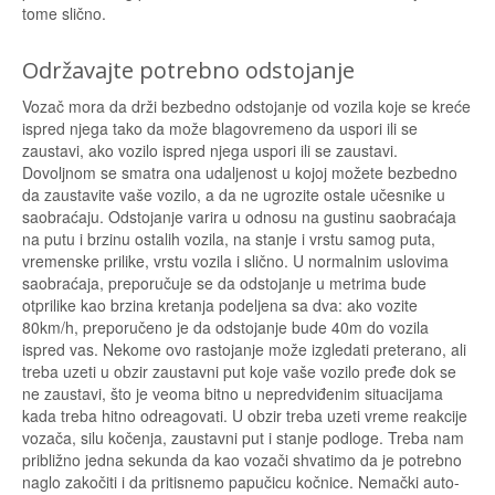
tome slično.
Održavajte potrebno odstojanje
Vozač mora da drži bezbedno odstojanje od vozila koje se kreće
ispred njega tako da može blagovremeno da uspori ili se
zaustavi, ako vozilo ispred njega uspori ili se zaustavi.
Dovoljnom se smatra ona udaljenost u kojoj možete bezbedno
da zaustavite vaše vozilo, a da ne ugrozite ostale učesnike u
saobraćaju. Odstojanje varira u odnosu na gustinu saobraćaja
na putu i brzinu ostalih vozila, na stanje i vrstu samog puta,
vremenske prilike, vrstu vozila i slično. U normalnim uslovima
saobraćaja, preporučuje se da odstojanje u metrima bude
otprilike kao brzina kretanja podeljena sa dva: ako vozite
80km/h, preporučeno je da odstojanje bude 40m do vozila
ispred vas. Nekome ovo rastojanje može izgledati preterano, ali
treba uzeti u obzir zaustavni put koje vaše vozilo pređe dok se
ne zaustavi, što je veoma bitno u nepredviđenim situacijama
kada treba hitno odreagovati. U obzir treba uzeti vreme reakcije
vozača, silu kočenja, zaustavni put i stanje podloge. Treba nam
približno jedna sekunda da kao vozači shvatimo da je potrebno
naglo zakočiti i da pritisnemo papučicu kočnice. Nemački auto-