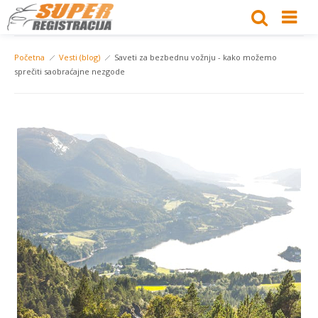
Početna
Vesti (blog)
Saveti za bezbednu vožnju - kako možemo
sprečiti saobraćajne nezgode