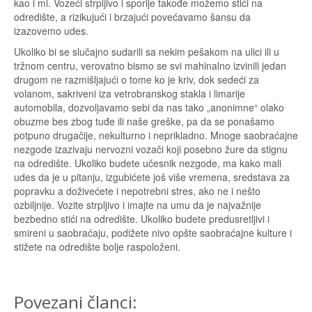
kao i mi. Vozeći strpljivo i sporije takođe možemo stići na
odredište, a rizikujući i brzajući povećavamo šansu da
izazovemo udes.
Ukoliko bi se slučajno sudarili sa nekim pešakom na ulici ili u
tržnom centru, verovatno bismo se svi mahinalno izvinili jedan
drugom ne razmišljajući o tome ko je kriv, dok sedeći za
volanom, sakriveni iza vetrobranskog stakla i limarije
automobila, dozvoljavamo sebi da nas tako „anonimne“ olako
obuzme bes zbog tuđe ili naše greške, pa da se ponašamo
potpuno drugačije, nekulturno i neprikladno. Mnoge saobraćajne
nezgode izazivaju nervozni vozači koji posebno žure da stignu
na odredište. Ukoliko budete učesnik nezgode, ma kako mali
udes da je u pitanju, izgubićete još više vremena, sredstava za
popravku a doživećete i nepotrebni stres, ako ne i nešto
ozbiljnije. Vozite strpljivo i imajte na umu da je najvažnije
bezbedno stići na odredište. Ukoliko budete predusretljivi i
smireni u saobraćaju, podižete nivo opšte saobraćajne kulture i
stižete na odredište bolje raspoloženi.
Povezani članci: