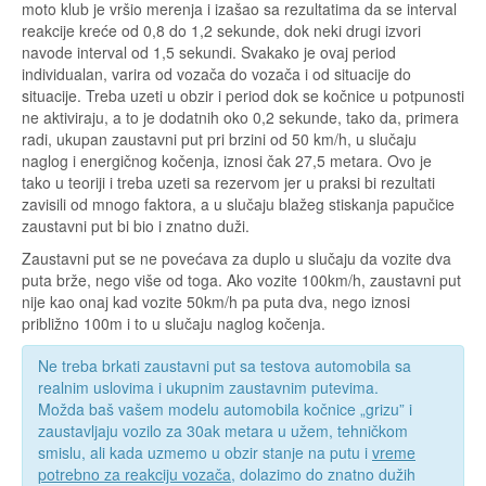
moto klub je vršio merenja i izašao sa rezultatima da se interval
reakcije kreće od 0,8 do 1,2 sekunde, dok neki drugi izvori
navode interval od 1,5 sekundi. Svakako je ovaj period
individualan, varira od vozača do vozača i od situacije do
situacije. Treba uzeti u obzir i period dok se kočnice u potpunosti
ne aktiviraju, a to je dodatnih oko 0,2 sekunde, tako da, primera
radi, ukupan zaustavni put pri brzini od 50 km/h, u slučaju
naglog i energičnog kočenja, iznosi čak 27,5 metara. Ovo je
tako u teoriji i treba uzeti sa rezervom jer u praksi bi rezultati
zavisili od mnogo faktora, a u slučaju blažeg stiskanja papučice
zaustavni put bi bio i znatno duži.
Zaustavni put se ne povećava za duplo u slučaju da vozite dva
puta brže, nego više od toga. Ako vozite 100km/h, zaustavni put
nije kao onaj kad vozite 50km/h pa puta dva, nego iznosi
približno 100m i to u slučaju naglog kočenja.
Ne treba brkati zaustavni put sa testova automobila sa
realnim uslovima i ukupnim zaustavnim putevima.
Možda baš vašem modelu automobila kočnice „grizu” i
zaustavljaju vozilo za 30ak metara u užem, tehničkom
smislu, ali kada uzmemo u obzir stanje na putu i
vreme
potrebno za reakciju vozača
, dolazimo do znatno dužih