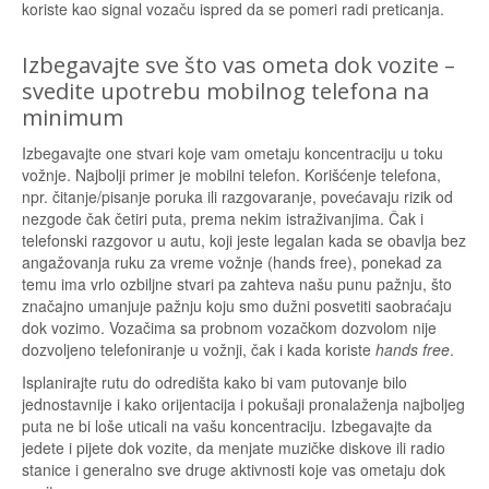
koriste kao signal vozaču ispred da se pomeri radi preticanja.
Izbegavajte sve što vas ometa dok vozite –
svedite upotrebu mobilnog telefona na
minimum
Izbegavajte one stvari koje vam ometaju koncentraciju u toku
vožnje. Najbolji primer je mobilni telefon. Korišćenje telefona,
npr. čitanje/pisanje poruka ili razgovaranje, povećavaju rizik od
nezgode čak četiri puta, prema nekim istraživanjima. Čak i
telefonski razgovor u autu, koji jeste legalan kada se obavlja bez
angažovanja ruku za vreme vožnje (hands free), ponekad za
temu ima vrlo ozbiljne stvari pa zahteva našu punu pažnju, što
značajno umanjuje pažnju koju smo dužni posvetiti saobraćaju
dok vozimo. Vozačima sa probnom vozačkom dozvolom nije
dozvoljeno telefoniranje u vožnji, čak i kada koriste
hands free
.
Isplanirajte rutu do odredišta kako bi vam putovanje bilo
jednostavnije i kako orijentacija i pokušaji pronalaženja najboljeg
puta ne bi loše uticali na vašu koncentraciju. Izbegavajte da
jedete i pijete dok vozite, da menjate muzičke diskove ili radio
stanice i generalno sve druge aktivnosti koje vas ometaju dok