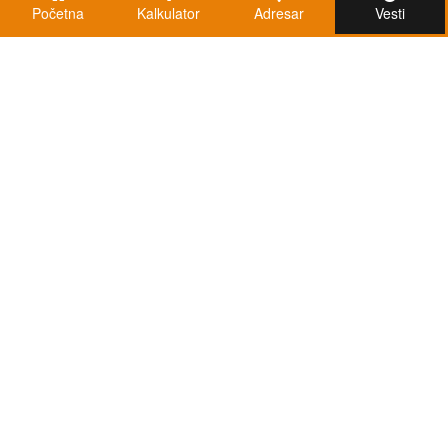
Početna
Kalkulator
Adresar
Vesti
Kalkulatori
Kalkulator registracije