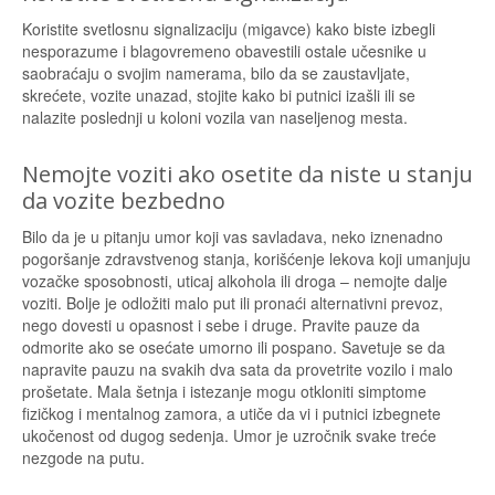
Koristite svetlosnu signalizaciju (migavce) kako biste izbegli
nesporazume i blagovremeno obavestili ostale učesnike u
saobraćaju o svojim namerama, bilo da se zaustavljate,
skrećete, vozite unazad, stojite kako bi putnici izašli ili se
nalazite poslednji u koloni vozila van naseljenog mesta.
Nemojte voziti ako osetite da niste u stanju
da vozite bezbedno
Bilo da je u pitanju umor koji vas savladava, neko iznenadno
pogoršanje zdravstvenog stanja, korišćenje lekova koji umanjuju
vozačke sposobnosti, uticaj alkohola ili droga – nemojte dalje
voziti. Bolje je odložiti malo put ili pronaći alternativni prevoz,
nego dovesti u opasnost i sebe i druge. Pravite pauze da
odmorite ako se osećate umorno ili pospano. Savetuje se da
napravite pauzu na svakih dva sata da provetrite vozilo i malo
prošetate. Mala šetnja i istezanje mogu otkloniti simptome
fizičkog i mentalnog zamora, a utiče da vi i putnici izbegnete
ukočenost od dugog sedenja. Umor je uzročnik svake treće
nezgode na putu.