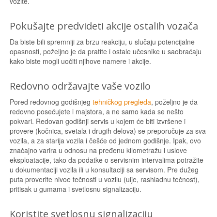
vozite.
Pokušajte predvideti akcije ostalih vozača
Da biste bili spremniji za brzu reakciju, u slučaju potencijalne
opasnosti, poželjno je da pratite i ostale učesnike u saobraćaju
kako biste mogli uočiti njihove namere i akcije.
Redovno održavajte vaše vozilo
Pored redovnog godišnjeg
tehničkog pregleda
, poželjno je da
redovno posećujete i majstora, a ne samo kada se nešto
pokvari. Redovan godišnji servis u kojem će biti izvršene i
provere (kočnica, svetala i drugih delova) se preporučuje za sva
vozila, a za starija vozila i češće od jednom godišnje. Ipak, ovo
značajno varira u odnosu na pređenu kilometražu i uslove
eksploatacije, tako da podatke o servisnim intervalima potražite
u dokumentaciji vozila ili u konsultaciji sa servisom. Pre dužeg
puta proverite nivoe tečnosti u vozilu (ulje, rashladnu tečnost),
pritisak u gumama i svetlosnu signalizaciju.
Koristite svetlosnu signalizaciju