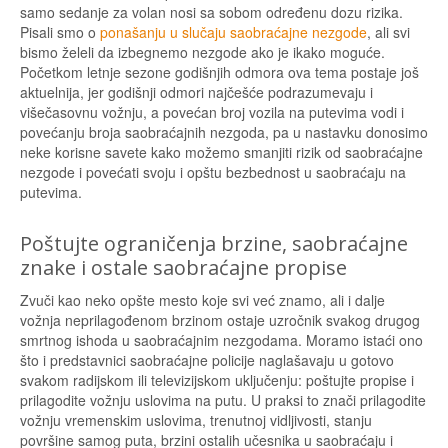
samo sedanje za volan nosi sa sobom određenu dozu rizika.
Pisali smo o
ponašanju u slučaju saobraćajne nezgode
, ali svi
bismo želeli da izbegnemo nezgode ako je ikako moguće.
Početkom letnje sezone godišnjih odmora ova tema postaje još
aktuelnija, jer godišnji odmori najčešće podrazumevaju i
višečasovnu vožnju, a povećan broj vozila na putevima vodi i
povećanju broja saobraćajnih nezgoda, pa u nastavku donosimo
neke korisne savete kako možemo smanjiti rizik od saobraćajne
nezgode i povećati svoju i opštu bezbednost u saobraćaju na
putevima.
Poštujte ograničenja brzine, saobraćajne
znake i ostale saobraćajne propise
Zvuči kao neko opšte mesto koje svi već znamo, ali i dalje
vožnja neprilagođenom brzinom ostaje uzročnik svakog drugog
smrtnog ishoda u saobraćajnim nezgodama. Moramo istaći ono
što i predstavnici saobraćajne policije naglašavaju u gotovo
svakom radijskom ili televizijskom uključenju: poštujte propise i
prilagodite vožnju uslovima na putu. U praksi to znači prilagodite
vožnju vremenskim uslovima, trenutnoj vidljivosti, stanju
površine samog puta, brzini ostalih učesnika u saobraćaju i