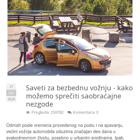
Saveti za bezbednu vožnju - kako
27
Jun
možemo sprečiti saobraćajne
2024
nezgode
Pregleda: 258782
Komentara: 0
Odmah posle vremena provedenog na poslu i na spavanju,
većini vožnja automobila oduzima značajan deo dana u
svakodnevnom životu, posebno u urbanim sredinama. Ipak,