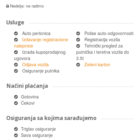
Nedelja: ne radimo
Usluge
Auto perionica
Polise auto-odgovornosti
Izdavanje registracione
Registracija vozila
nalepnice
Tehnički pregled za
Izrada kupoprodajnog
putnička i teretna vozila do
ugovora
3.5t
Odjava vozila
Zeleni karton
Osiguranje putnika
Načini plaćanja
Gotovina
Čekovi
Osiguranja sa kojima sarađujemo
Triglav osiguranje
Sava osiguranje