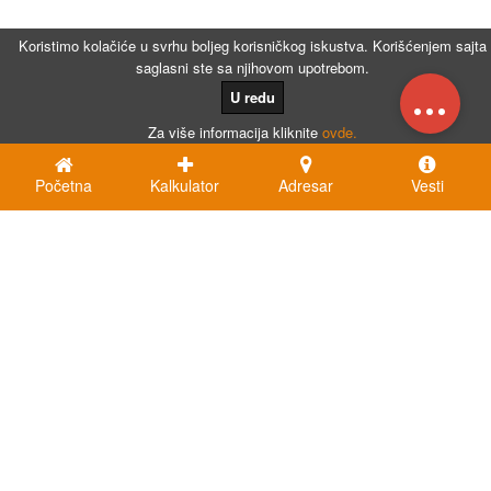
Koristimo kolačiće u svrhu boljeg korisničkog iskustva. Korišćenjem sajta
saglasni ste sa njihovom upotrebom.
...
U redu
Za više informacija kliknite
ovde.
Početna
Kalkulator
Adresar
Vesti