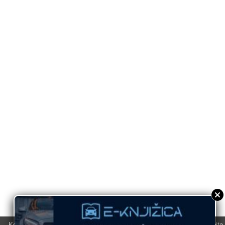
Koristimo kolačiće u svrhu boljeg korisničkog iskustva. Korišćenjem sajta