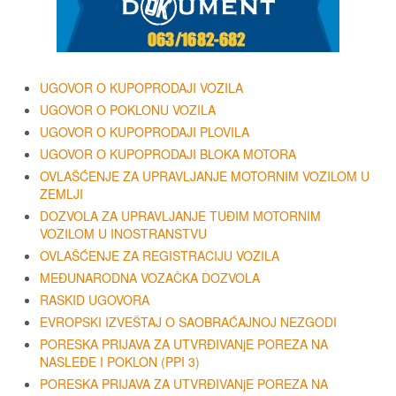
UGOVOR O KUPOPRODAJI VOZILA
UGOVOR O POKLONU VOZILA
UGOVOR O KUPOPRODAJI PLOVILA
UGOVOR O KUPOPRODAJI BLOKA MOTORA
OVLAŠĆENJE ZA UPRAVLJANJE MOTORNIM VOZILOM U
ZEMLJI
DOZVOLA ZA UPRAVLJANJE TUĐIM MOTORNIM
VOZILOM U INOSTRANSTVU
OVLAŠĆENJE ZA REGISTRACIJU VOZILA
MEĐUNARODNA VOZAČKA DOZVOLA
RASKID UGOVORA
EVROPSKI IZVEŠTAJ O SAOBRAĆAJNOJ NEZGODI
PORESKA PRIJAVA ZA UTVRĐIVANjE POREZA NA
NASLEĐE I POKLON (PPI 3)
PORESKA PRIJAVA ZA UTVRĐIVANjE POREZA NA