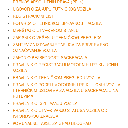
PRENOS APSOLUTNIH PRAVA (PPI 4)
UGOVOR O ZAKUPU PUTNIČKOG VOZILA
REGISTRACIONI LIST
POTVRDA O TEHNIČKOJ ISPRAVNOSTI VOZILA
IZVEŠTAJ O UTVRĐENOM STANJU
ZAPISNIK O VRŠENJU TEHNIČKOG PREGLEDA
ZAHTEV ZA IZDAVANJE TABLICA ZA PRIVREMENO
OZNAČAVANJE VOZILA
ZAKON O BEZBEDNOSTI SAOBRAĆAJA
PRAVILNIK O REGISTRACIJI MOTORNIH I PRIKLJUČNIH
VOZILA
PRAVILNIK O TEHNIČKOM PREGLEDU VOZILA
PRAVILNIK O PODELI MOTORNIH I PRIKLJUČNIH VOZILA
I TEHNIČKIM USLOVIMA ZA VOZILA U SAOBRAĆAJU NA
PUTEVIMA
PRAVILNIK O ISPITIVANJU VOZILA
PRAVILNIK O UTVRĐIVANJU STATUSA VOZILA OD
ISTORIJSKOG ZNAČAJA
KOMUNALNE TAKSE ZA GRAD BEOGRAD