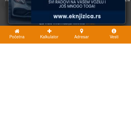
saglasni ste sa njihovom upotrebom.
U redu
Za više informacija kliknite
ovde.
Početna
Kalkulator
Adresar
Vesti