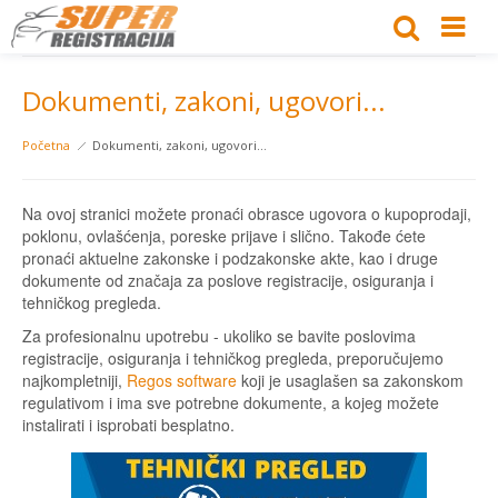
Dokumenti, zakoni, ugovori...
Početna
Dokumenti, zakoni, ugovori...
Na ovoj stranici možete pronaći obrasce ugovora o kupoprodaji,
poklonu, ovlašćenja, poreske prijave i slično. Takođe ćete
pronaći aktuelne zakonske i podzakonske akte, kao i druge
dokumente od značaja za poslove registracije, osiguranja i
tehničkog pregleda.
Za profesionalnu upotrebu - ukoliko se bavite poslovima
registracije, osiguranja i tehničkog pregleda, preporučujemo
najkompletniji,
Regos software
koji je usaglašen sa zakonskom
regulativom i ima sve potrebne dokumente, a kojeg možete
instalirati i isprobati besplatno.