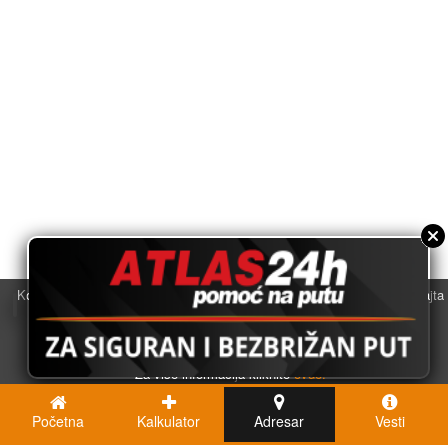
Koristimo kolačiće u svrhu boljeg korisničkog iskustva. Korišćenjem sajta
saglasni ste sa njihovom upotrebom.
U redu
Za više informacija kliknite
ovde.
Početna
Kalkulator
Adresar
Vesti