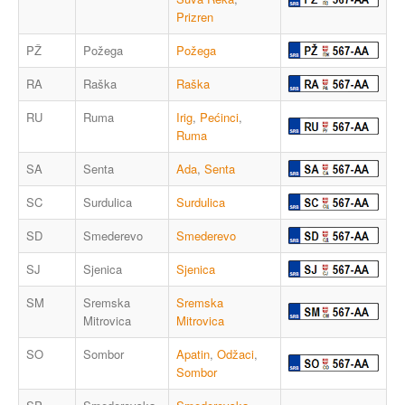
Prizren
PŽ
Požega
Požega
RA
Raška
Raška
RU
Ruma
Irig
,
Pećinci
,
Ruma
SA
Senta
Ada
,
Senta
SC
Surdulica
Surdulica
SD
Smederevo
Smederevo
SJ
Sjenica
Sjenica
SM
Sremska
Sremska
Mitrovica
Mitrovica
SO
Sombor
Apatin
,
Odžaci
,
Sombor