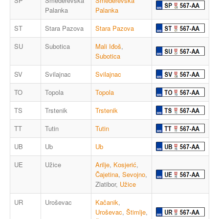
SP
Smederevska
Smederevska
Palanka
Palanka
ST
Stara Pazova
Stara Pazova
SU
Subotica
Mali Iđoš
,
Subotica
SV
Svilajnac
Svilajnac
TO
Topola
Topola
TS
Trstenik
Trstenik
TT
Tutin
Tutin
UB
Ub
Ub
UE
Užice
Arilje
,
Kosjerić
,
Čajetina
,
Sevojno
,
Zlatibor,
Užice
UR
Uroševac
Kačanik
,
Uroševac
,
Štimlje
,