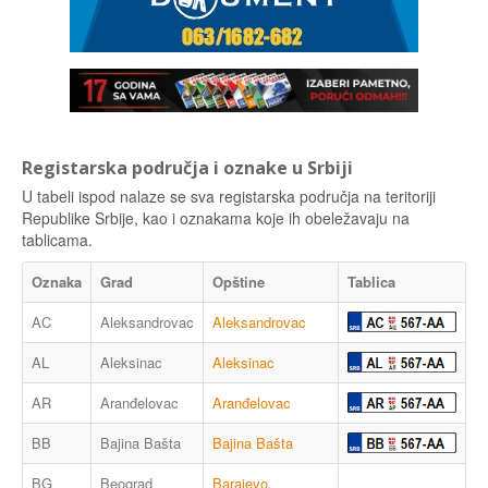
Registarska područja i oznake u Srbiji
U tabeli ispod nalaze se sva registarska područja na teritoriji
Republike Srbije, kao i oznakama koje ih obeležavaju na
tablicama.
Oznaka
Grad
Opštine
Tablica
AC
Aleksandrovac
Aleksandrovac
AL
Aleksinac
Aleksinac
AR
Aranđelovac
Aranđelovac
BB
Bajina Bašta
Bajina Bašta
BG
Beograd
Barajevo
,