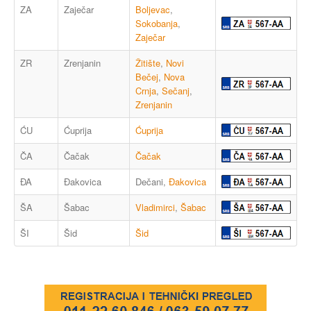
ZA
Zaječar
Boljevac
,
Sokobanja
,
Zaječar
ZR
Zrenjanin
Žitište
,
Novi
Bečej
,
Nova
Crnja
,
Sečanj
,
Zrenjanin
ĆU
Ćuprija
Ćuprija
ČA
Čačak
Čačak
ĐA
Đakovica
Dečani,
Đakovica
ŠA
Šabac
Vladimirci
,
Šabac
ŠI
Šid
Šid