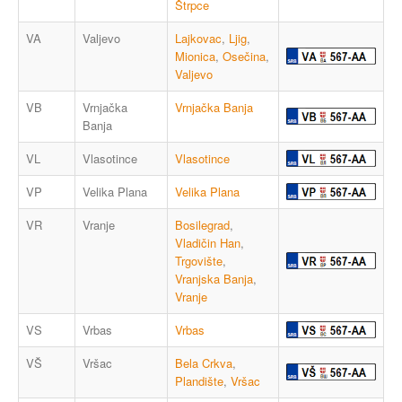
Štrpce
VA
Valjevo
Lajkovac
,
Ljig
,
Mionica
,
Osečina
,
Valjevo
VB
Vrnjačka
Vrnjačka Banja
Banja
VL
Vlasotince
Vlasotince
VP
Velika Plana
Velika Plana
VR
Vranje
Bosilegrad
,
Vladičin Han
,
Trgovište
,
Vranjska Banja
,
Vranje
VS
Vrbas
Vrbas
VŠ
Vršac
Bela Crkva
,
Plandište
,
Vršac