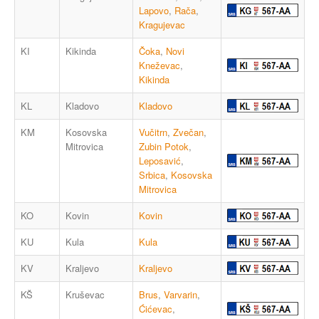
Lapovo
,
Rača
,
Kragujevac
KI
Kikinda
Čoka
,
Novi
Kneževac
,
Kikinda
KL
Kladovo
Kladovo
KM
Kosovska
Vučitrn
,
Zvečan
,
Mitrovica
Zubin Potok
,
Leposavić
,
Srbica
,
Kosovska
Mitrovica
KO
Kovin
Kovin
KU
Kula
Kula
KV
Kraljevo
Kraljevo
KŠ
Kruševac
Brus
,
Varvarin
,
Ćićevac
,