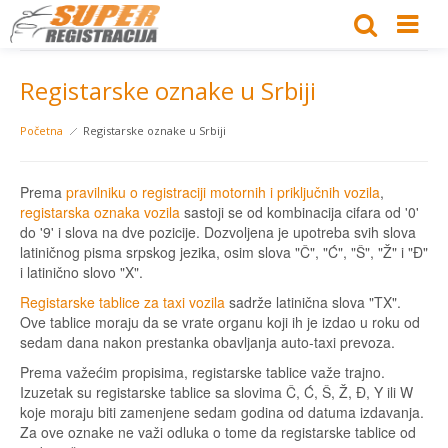
Registarske oznake u Srbiji
Početna
Registarske oznake u Srbiji
Prema
pravilniku o registraciji motornih i priključnih vozila
,
registarska oznaka vozila
sastoji se od kombinacija cifara od '0'
do '9' i slova na dve pozicije. Dozvoljena je upotreba svih slova
latiničnog pisma srpskog jezika, osim slova "Č", "Ć", "Š", "Ž" i "Đ"
i latinično slovo "X".
Registarske tablice za taxi vozila
sadrže latinična slova "TX".
Ove tablice moraju da se vrate organu koji ih je izdao u roku od
sedam dana nakon prestanka obavljanja auto-taxi prevoza.
Prema važećim propisima, registarske tablice važe trajno.
Izuzetak su registarske tablice sa slovima Č, Ć, Š, Ž, Đ, Y ili W
koje moraju biti zamenjene sedam godina od datuma izdavanja.
Za ove oznake ne važi odluka o tome da registarske tablice od