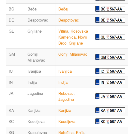
BČ
Bečej
Bečej
DE
Despotovac
Despotovac
GL
Gnjilane
Vitina
,
Kosovska
Kamenica
,
Novo
Brdo
,
Gnjilane
GM
Gornji
Gornji Milanovac
Milanovac
IC
Ivanjica
Ivanjica
IN
Inđija
Inđija
JA
Jagodina
Rekovac
,
Jagodina
KA
Kanjiža
Kanjiža
KC
Koceljeva
Koceljeva
KG
Kragujevac
Batočina
,
Knić
,