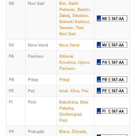
NS
Novi Sad
Bač
,
Bački
Petrovac
,
Beočin
,
Žabalj
,
Srbobran
,
Sremski Karlovci
,
Temerin
,
Titel
,
Novi Sad
NV
Nova Varoš
Nova Varoš
PA
Pančevo
Alibunar
,
Kovačica
,
Opovo
,
Pančevo
PB
Priboj
Priboj
PE
Peć
Istok
,
Klina
,
Peć
PI
Pirot
Babušnica
,
Bela
Palanka
,
Dimitrovgrad
,
Pirot
PK
Prokuplje
Blace
,
Žitorađa
,