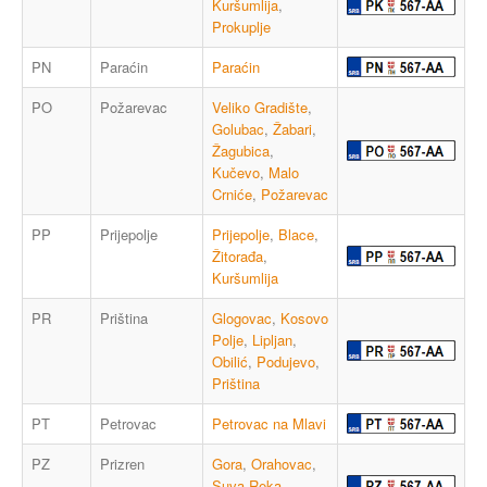
Kuršumlija
,
Prokuplje
PN
Paraćin
Paraćin
PO
Požarevac
Veliko Gradište
,
Golubac
,
Žabari
,
Žagubica
,
Kučevo
,
Malo
Crniće
,
Požarevac
PP
Prijepolje
Prijepolje
,
Blace
,
Žitorađa
,
Kuršumlija
PR
Priština
Glogovac
,
Kosovo
Polje
,
Lipljan
,
Obilić
,
Podujevo
,
Priština
PT
Petrovac
Petrovac na Mlavi
PZ
Prizren
Gora
,
Orahovac
,
Suva Reka
,