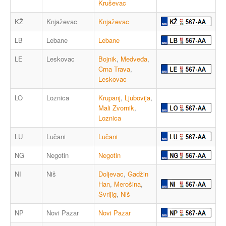
Kruševac
KŽ
Knjaževac
Knjaževac
LB
Lebane
Lebane
LE
Leskovac
Bojnik
,
Medveđa
,
Crna Trava
,
Leskovac
LO
Loznica
Krupanj
,
Ljubovija
,
Mali Zvornik
,
Loznica
LU
Lučani
Lučani
NG
Negotin
Negotin
NI
Niš
Doljevac
,
Gadžin
Han
,
Merošina
,
Svrljig
,
Niš
NP
Novi Pazar
Novi Pazar