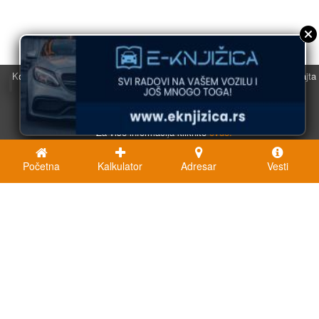
Koristimo kolačiće u svrhu boljeg korisničkog iskustva. Korišćenjem sajta
saglasni ste sa njihovom upotrebom.
U redu
Za više informacija kliknite
ovde.
Početna
Kalkulator
Adresar
Vesti