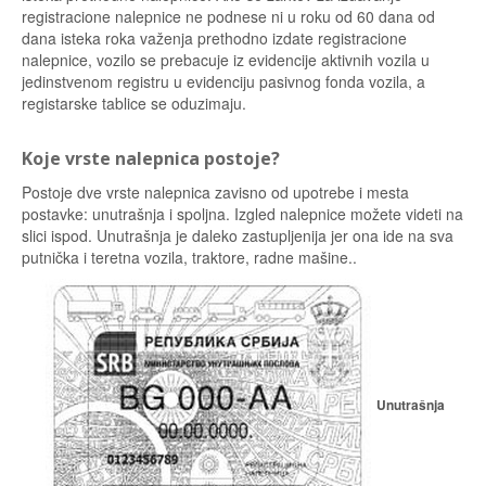
registracione nalepnice ne podnese ni u roku od 60 dana od
dana isteka roka važenja prethodno izdate registracione
nalepnice, vozilo se prebacuje iz evidencije aktivnih vozila u
jedinstvenom registru u evidenciju pasivnog fonda vozila, a
registarske tablice se oduzimaju.
Koje vrste nalepnica postoje?
Postoje dve vrste nalepnica zavisno od upotrebe i mesta
postavke: unutrašnja i spoljna. Izgled nalepnice možete videti na
slici ispod. Unutrašnja je daleko zastupljenija jer ona ide na sva
putnička i teretna vozila, traktore, radne mašine..
Unutrašnja