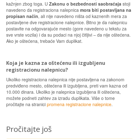
kažnjen zbog toga. U
Zakonu o bezbednosti saobraćaja
stoji
navedeno da registraciona nalepnica
mora biti postavljana na
propisan način
, ali nije navedeno ništa od kaznenih mera za
postavljene dve registracione nalepnice. Bitno je da nalepnicu
postavite na odgovarajuće mesto (gore navedeno u tekstu za
sve vrste vozila) i da su podaci na njoj čitljivi – da nije oštećena.
Ako je oštećena, trebaće Vam duplikat.
Koja je kazna za oštećenu ili izgubljenu
registracionu nalepnicu?
Ukoliko registraciona nalepnica nije postavljena na zakonom
predviđeno mesto, oštećena ili izgubljena, preti vam kazna od
10.000 dinara. Ukoliko je nalepnica izgubljena ili oštećena,
možete podneti zahtev za izradu duplikata. Više o tome
pročitajte na stranici
promena registracione nalepnice
.
Pročitajte još