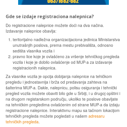
Gde se izdaje registraciona nalepnica?
Do registracione nalepnice možete doći na dva načina.
Izdavanje nalepnice obavlja:
teritorijalno nadležna organizacijaciona jedinica Ministarstva
unutrašnjih poslova, prema mestu prebivališta, odnosno
sedišta vlasnika vozila i
pravno lice koje je ovlašćeno za vršenje tehničkog pregleda
vozila i koje je dobilo ovlašćenje od MUP-a za izdavanje
registracionih nalepnica.
Za vlasnike vozila je opcija dobijanja nalepnice na tehičkom
pregledu i jednostavnija i brža od predavanja zahteva na
šalterima MUP-a. Dakle, nalepnicu, polisu osiguranja i tehnički
pregled vozila možete obaviti bilo gde u Srbiji, i u drugoj opštini i
na drugom registarskom području, ukoliko te poslove obavljate
na tehničkim pregledima ovlašćenim od strane MUP-a da izdaju
registracione nalepnice. Interaktivnu mapu sa tačnom lokacijom
tehničkih pregleda možete pogledati u našem
adresaru
tehničkih pregleda
.