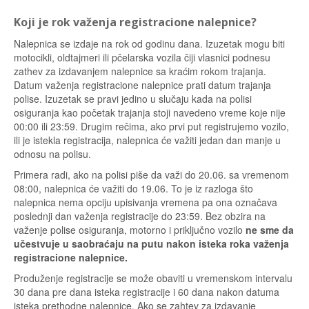
Koji je rok važenja registracione nalepnice?
Nalepnica se izdaje na rok od godinu dana. Izuzetak mogu biti
motocikli, oldtajmeri ili pčelarska vozila čiji vlasnici podnesu
zathev za izdavanjem nalepnice sa kraćim rokom trajanja.
Datum važenja registracione nalepnice prati datum trajanja
polise. Izuzetak se pravi jedino u slučaju kada na polisi
osiguranja kao početak trajanja stoji navedeno vreme koje nije
00:00 ili 23:59. Drugim rečima, ako prvi put registrujemo vozilo,
ili je istekla registracija, nalepnica će važiti jedan dan manje u
odnosu na polisu.
Primera radi, ako na polisi piše da važi do 20.06. sa vremenom
08:00, nalepnica će važiti do 19.06. To je iz razloga što
nalepnica nema opciju upisivanja vremena pa ona označava
poslednji dan važenja registracije do 23:59. Bez obzira na
važenje polise osiguranja, motorno i priključno vozilo
ne sme da
učestvuje u saobraćaju na putu nakon isteka roka važenja
registracione nalepnice.
Produženje registracije se može obaviti u vremenskom intervalu
30 dana pre dana isteka registracije i 60 dana nakon datuma
isteka prethodne nalepnice. Ako se zahtev za izdavanje