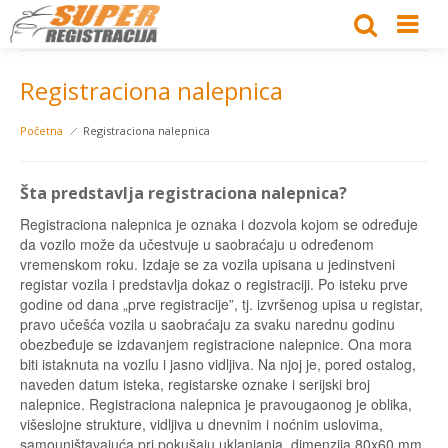
Registraciona nalepnica
Početna
Registraciona nalepnica
Šta predstavlja registraciona nalepnica?
Registraciona nalepnica je oznaka i dozvola kojom se određuje
da vozilo može da učestvuje u saobraćaju u određenom
vremenskom roku. Izdaje se za vozila upisana u jedinstveni
registar vozila i predstavlja dokaz o registraciji. Po isteku prve
godine od dana „prve registracije”, tj. izvršenog upisa u registar,
pravo učešća vozila u saobraćaju za svaku narednu godinu
obezbeđuje se izdavanjem registracione nalepnice. Ona mora
biti istaknuta na vozilu i jasno vidljiva. Na njoj je, pored ostalog,
naveden datum isteka, registarske oznake i serijski broj
nalepnice. Registraciona nalepnica je pravougaonog je oblika,
višeslojne strukture, vidljiva u dnevnim i noćnim uslovima,
samouništavajuća pri pokušaju uklanjanja, dimenzija 80x60 mm,