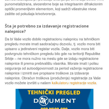
punometalizirana, sivosrebrne boje sa integrisanim difrakcionim
optički promenljivim elementom, koji sadrži višestruke nivoe
zaštite od pokušaja krivotvorenja.
Šta je potrebno za izdavanje registracione
nalepnice?
Da bi Vaše vozilo dobilo registracionu nalepnicu na tehničkom
pregledu morate imati saobraćajnu dozvolu, tj. vozilo mora biti
upisano u jedinstveni registar vozila. Dalje, vozilo mora biti
podvrgnuto tehničkom pregledu bilo gde na teritoriji Republike
Srbije – ne mora nužno na mestu gde se izdaju registracione
nalepnice ili prema prebivalištu vlasnika. Morate imati i polisu
osiguranja od autoodgovornosti za period važenja registracione
nalepnice i izmiriti sve propisane troškove za izdavanje
nalepnice. Obračun troškova (produženja) registracije za Vaše
vozilo možete izvršiti u našem
kalkulatoru registracije vozila
.