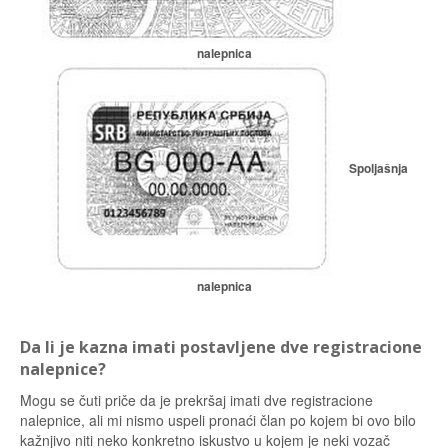
nalepnica
Spoljašnja
nalepnica
Da li je kazna imati postavljene dve registracione
nalepnice?
Mogu se čuti priče da je prekršaj imati dve registracione
nalepnice, ali mi nismo uspeli pronaći član po kojem bi ovo bilo
kažnjivo niti neko konkretno iskustvo u kojem je neki vozač