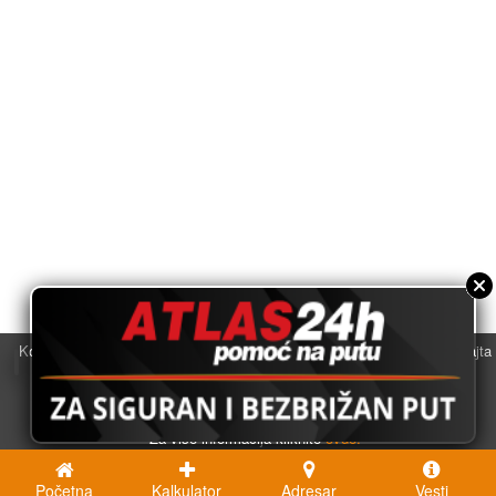
Koristimo kolačiće u svrhu boljeg korisničkog iskustva. Korišćenjem sajta
saglasni ste sa njihovom upotrebom.
U redu
Za više informacija kliknite
ovde.
Početna
Kalkulator
Adresar
Vesti