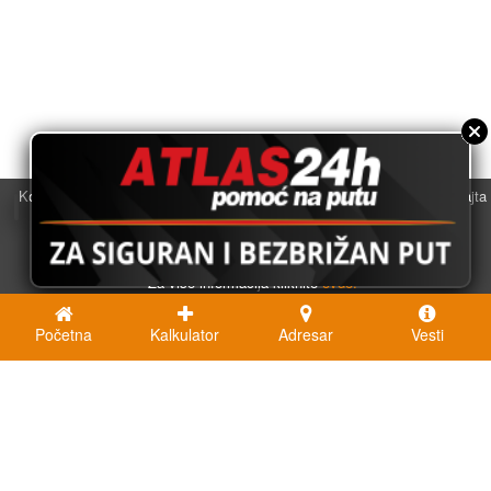
Koristimo kolačiće u svrhu boljeg korisničkog iskustva. Korišćenjem sajta
saglasni ste sa njihovom upotrebom.
U redu
Za više informacija kliknite
ovde.
Početna
Kalkulator
Adresar
Vesti