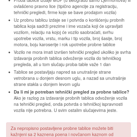
Proba tablice izdaje MUP (u Beogradu samo Ljermontova) ili
ovlašćeno pravno lice (tipično agencije za registraciju,
tehnički pregledi, firme koje se bave prodajom vozila)
Uz probnu tablicu izdaje se i potvrda o korišćenju probnih
tablica koja sadrži prezime i ime vozača koji će upravljati
vozilom, relaciju na kojoj će vozilo saobraćati, svrhu
upotrebe vozila, vrstu, marku i tip vozila, broj šasije, broj
motora, boju karoserije i rok upotrebe probne tablice
Vozilo ne mora imati izvršen tehnički pregled ukoliko je svrha
izdavanja probnih tablica odvoženje vozila do tehničkog
pregleda, ali u tom slučaju proba-table važe 1 dan
Tablice se postavljaju napred sa unutrašnje strane
vetrobrana u donjem desnom uglu, a nazad sa unutrašnje
strane stakla u donjem levom uglu
Da li mi je potreban tehnički pregled za probne tablice?
Ako je razlog za izdavanje probnih tablica odvoženje vozila
na tehnički pregled, onda potvrda o tehničkoj ispravnosti
vozila nije potrebna. U svim ostalim slučajevima jeste.
Za nepropisno postavljene probne tablice možete biti
kažnjeni sa 2 kaznena poena i novčanom kaznom od