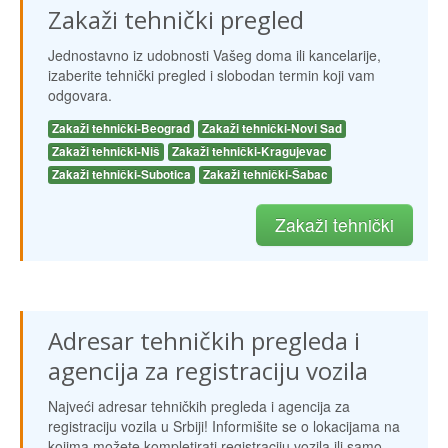
Zakaži tehnički pregled
Jednostavno iz udobnosti Vašeg doma ili kancelarije,
izaberite tehnički pregled i slobodan termin koji vam
odgovara.
Zakaži tehnički-Beograd
Zakaži tehnički-Novi Sad
Zakaži tehnički-Niš
Zakaži tehnički-Kragujevac
Zakaži tehnički-Subotica
Zakaži tehnički-Šabac
Zakaži tehnički
Adresar tehničkih pregleda i
agencija za registraciju vozila
Najveći adresar tehničkih pregleda i agencija za
registraciju vozila u Srbiji! Informišite se o lokacijama na
kojima možete kompletirati registraciju vozila ili samo