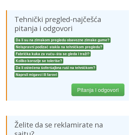
Tehnički pregled-najčešća
pitanja i odgovori
Da li su na zimskom pregledu obavezne zimske gume?
Neispravni podizač stakla na tehničkom pregledu?
Fabrička kuka za vuču–šta se gleda i traži?
Koliko korozije se toleriše?
Da li oštećena šoferšajbna ruši na tehničkom?
Naprsli migavci ili farovi
Pitanja i odgovori
Želite da se reklamirate na
sajtu?