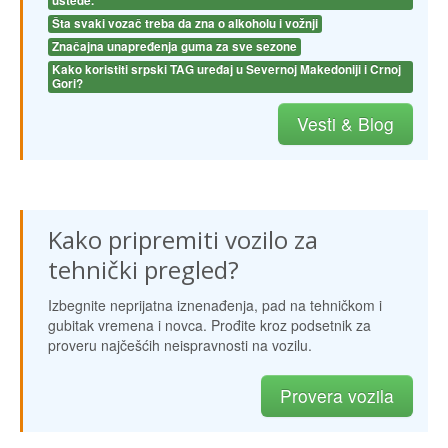
uštede.
Šta svaki vozač treba da zna o alkoholu i vožnji
Značajna unapređenja guma za sve sezone
Kako koristiti srpski TAG uređaj u Severnoj Makedoniji i Crnoj 
Gori?
Vesti & Blog
Kako pripremiti vozilo za
tehnički pregled?
Izbegnite neprijatna iznenađenja, pad na tehničkom i
gubitak vremena i novca. Prođite kroz podsetnik za
proveru najčešćih neispravnosti na vozilu.
Provera vozila