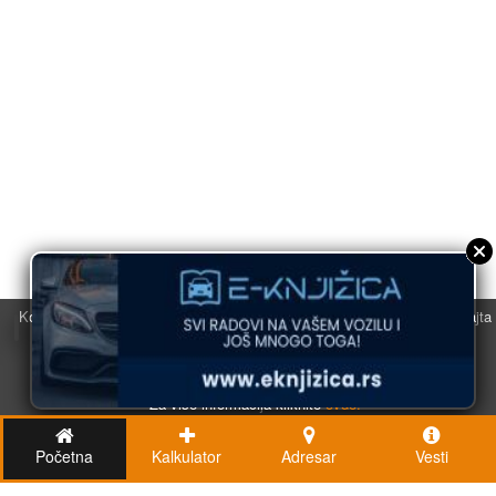
Koristimo kolačiće u svrhu boljeg korisničkog iskustva. Korišćenjem sajta
saglasni ste sa njihovom upotrebom.
U redu
Za više informacija kliknite
ovde.
Početna
Kalkulator
Adresar
Vesti