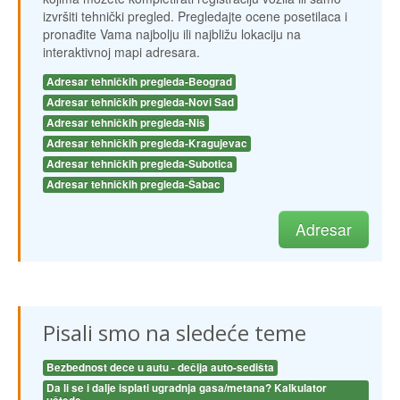
izvršiti tehnički pregled. Pregledajte ocene posetilaca i
pronađite Vama najbolju ili najbližu lokaciju na
interaktivnoj mapi adresara.
Adresar tehničkih pregleda-Beograd
Adresar tehničkih pregleda-Novi Sad
Adresar tehničkih pregleda-Niš
Adresar tehničkih pregleda-Kragujevac
Adresar tehničkih pregleda-Subotica
Adresar tehničkih pregleda-Šabac
Adresar
Pisali smo na sledeće teme
Bezbednost dece u autu - dečija auto-sedišta
Da li se i dalje isplati ugradnja gasa/metana? Kalkulator 