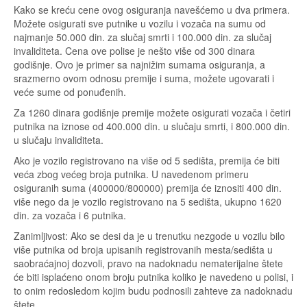
Kako se kreću cene ovog osiguranja navešćemo u dva primera.
Možete osigurati sve putnike u vozilu i vozača na sumu od
najmanje 50.000 din. za slučaj smrti i 100.000 din. za slučaj
invaliditeta. Cena ove polise je nešto više od 300 dinara
godišnje. Ovo je primer sa najnižim sumama osiguranja, a
srazmerno ovom odnosu premije i suma, možete ugovarati i
veće sume od ponuđenih.
Za 1260 dinara godišnje premije možete osigurati vozača i četiri
putnika na iznose od 400.000 din. u slučaju smrti, i 800.000 din.
u slučaju invaliditeta.
Ako je vozilo registrovano na više od 5 sedišta, premija će biti
veća zbog većeg broja putnika. U navedenom primeru
osiguranih suma (400000/800000) premija će iznositi 400 din.
više nego da je vozilo registrovano na 5 sedišta, ukupno 1620
din. za vozača i 6 putnika.
Zanimljivost: Ako se desi da je u trenutku nezgode u vozilu bilo
više putnika od broja upisanih registrovanih mesta/sedišta u
saobraćajnoj dozvoli, pravo na nadoknadu nematerijalne štete
će biti isplaćeno onom broju putnika koliko je navedeno u polisi, i
to onim redosledom kojim budu podnosili zahteve za nadoknadu
štete.