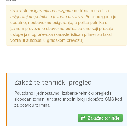
Ovu vrstu
osiguranja od nezgode
ne treba mešati sa
osiguranjem putnika u javnom prevozu
. Auto-nezgoda je
dodatno, neobavezno osiguranje, a polisa putnika u
javnom prevozu je obavezna polisa za one koji pružaju
usluge javnog prevoza (karakterističan primer su taksi
vozila ili autobusi u gradskom prevozu).
Zakažite tehnički pregled
Pouzdano i jednostavno. Izaberite tehnički pregled i
slobodan termin, unestite mobilni broj i dobićete SMS kod
za potvrdu termina.
Zakažite tehnički