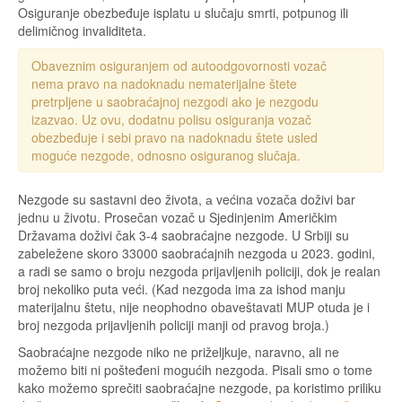
Osiguranje obezbeđuje isplatu u slučaju smrti, potpunog ili
delimičnog invaliditeta.
Obaveznim osiguranjem od autoodgovornosti vozač
nema pravo na nadoknadu nematerijalne štete
pretrpljene u saobraćajnoj nezgodi ako je nezgodu
izazvao. Uz ovu, dodatnu polisu osiguranja vozač
obezbeđuje i sebi pravo na nadoknadu štete usled
moguće nezgode, odnosno osiguranog slučaja.
Nezgode su sastavni deo života, а većina vozača doživi bar
jednu u životu. Prosečan vozač u Sjedinjenim Američkim
Državama doživi čak 3-4 saobraćajne nezgode. U Srbiji su
zabeležene skoro 33000 saobraćajnih nezgoda u 2023. godini,
a radi se samo o broju nezgoda prijavljenih policiji, dok je realan
broj nekoliko puta veći. (Kad nezgoda ima za ishod manju
materijalnu štetu, nije neophodno obaveštavati MUP otuda je i
broj nezgoda prijavljenih policiji manji od pravog broja.)
Saobraćajne nezgode niko ne priželjkuje, naravno, ali ne
možemo biti ni pošteđeni mogućih nezgoda. Pisali smo o tome
kako možemo sprečiti saobraćajne nezgode, pa koristimo priliku