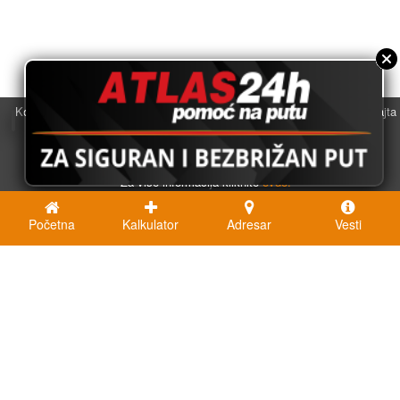
Koristimo kolačiće u svrhu boljeg korisničkog iskustva. Korišćenjem sajta
saglasni ste sa njihovom upotrebom.
U redu
Za više informacija kliknite
ovde.
Početna
Kalkulator
Adresar
Vesti