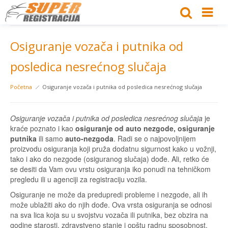
Osiguranje vozača i putnika od
posledica nesrećnog slučaja
Početna
Osiguranje vozača i putnika od posledica nesrećnog slučaja
Osiguranje vozača i putnika od posledica nesrećnog slučaja
je
kraće poznato i kao
osiguranje od auto nezgode, osiguranje
putnika
ili samo
auto-nezgoda
. Radi se o najpovoljnijem
proizvodu osiguranja koji pruža dodatnu sigurnost kako u vožnji,
tako i ako do nezgode (osiguranog slučaja) dođe. Ali, retko će
se desiti da Vam ovu vrstu osiguranja iko ponudi na tehničkom
pregledu ili u agenciji za registraciju vozila.
Osiguranje ne može da predupredi probleme i nezgode, ali ih
može ublažiti ako do njih dođe. Ova vrsta osiguranja se odnosi
na sva lica koja su u svojstvu vozača ili putnika, bez obzira na
godine starosti, zdravstveno stanje i opštu radnu sposobnost.