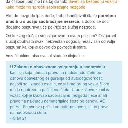
da čitaoce uputimo i na taj članak:
Saveti za bezbednu vožnju -
kako možemo sprečiti saobraćajne nezgode
Ako do nezgode ipak dođe, treba ispoštovati šta je
potrebno
uraditi u slučaju saobraćajne nesreće
, a dobro će doći i
dodatno osiguravajuće pokriće za slučaj nezgode.
Od kakvog slučaja se osiguravamo ovom polisom? Osigurani
slučaj obuhvata svaki neizvestan događaj nezavisan od volje
osiguranika koji je doveo do povrede ili smrti.
Vozači obično nisu svesni sledeće činjenice:
U
Zakonu o obaveznom osiguranju u saobraćaju
,
kao lica koja nemaju pravo na nadoknadu štete po
osnovu obaveznog osiguranja od autoodgovornosti
navodi se, između ostalih, vozač motornog vozila čijom
mu je upotrebom pričinjena šteta. U praksi ovo znači da
vozač koji je izazvao saobraćajnu nezgodu neće imati
pravo na naknadu nematerijalne štete po osnovu AO
polise. Po osnovu polise od auto-nezgode, - ima pravo
na nadoknadu štete.
--Član 21