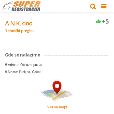
+5
A.N.K. doo
Tehnički pregled
Gde se nalazimo
Adresa: Obilazni put 31
Mesto: Preljina, Čačak
Vidi na mapi