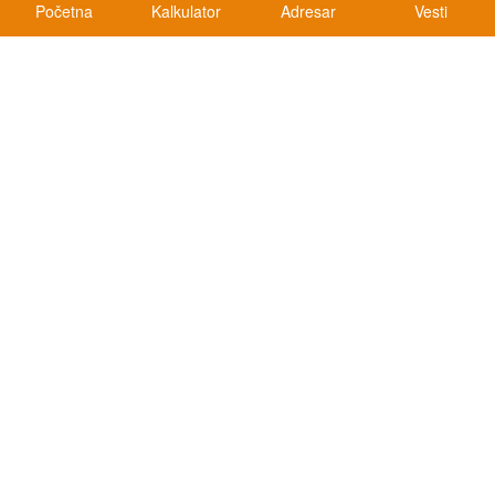
Početna
Kalkulator
Adresar
Vesti
Kalkulatori
Kalkulator registracije