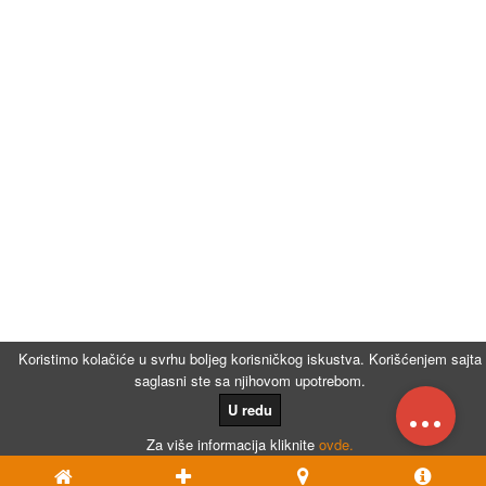
Koristimo kolačiće u svrhu boljeg korisničkog iskustva. Korišćenjem sajta
saglasni ste sa njihovom upotrebom.
...
U redu
Za više informacija kliknite
ovde.