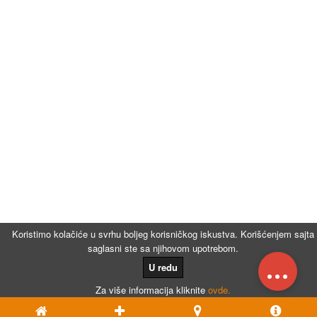
Koristimo kolačiće u svrhu boljeg korisničkog iskustva. Korišćenjem sajta
saglasni ste sa njihovom upotrebom.
...
U redu
Za više informacija kliknite
ovde.