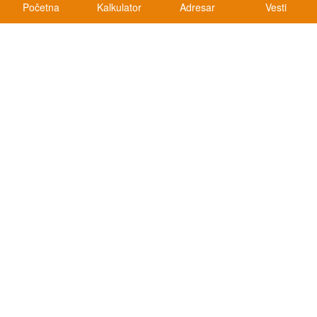
Početna
Kalkulator
Adresar
Vesti
Kalkulatori
Kalkulator registracije