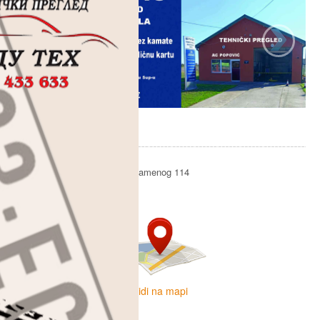
Gde se nalazimo
Adresa: Vlade Obradovića-kamenog 114
Mesto: Surčin-Progar
Vidi na mapi