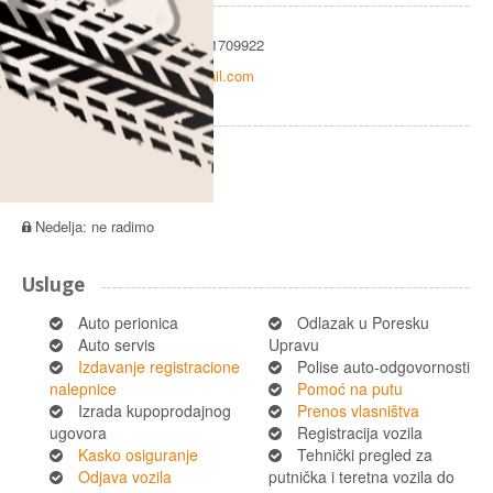
Kontakt
Telefon: 011/8427-015, 0641709922
Email:
acpopovicdoo@gmail.com
Radno vreme
Radni dan: 08:00 - 16:00
Subota: ne radimo
Nedelja: ne radimo
Usluge
Auto perionica
Odlazak u Poresku
Auto servis
Upravu
Izdavanje registracione
Polise auto-odgovornosti
nalepnice
Pomoć na putu
Izrada kupoprodajnog
Prenos vlasništva
ugovora
Registracija vozila
Kasko osiguranje
Tehnički pregled za
Odjava vozila
putnička i teretna vozila do