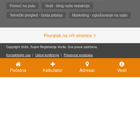
Pomoć na putu
Vesti - blog naše redakcije
Tehnički pregled - česta pitanja
Marketing - oglašavanje na sajtu
Povratak na vrh stranice ↑
Copyright 2026, Super Registracija Vozila. Sva prava zadržana.
Kontaktirajte nas
Uslovi korišćenja
Privatnost podataka
Početna
Kalkulator
Adresar
Vesti