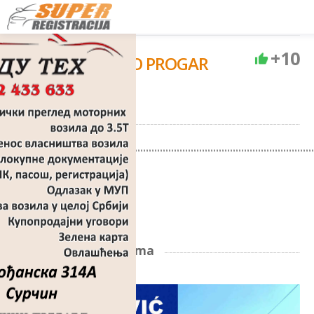
+10
AC POPOVIĆ DOO PROGAR
Tehnički pregled
O nama
,,,,,,,,,,,,,,,,,,,,,,,,,,,,,,,,,,,,,,,,,,,,,,,,,,,,,,,,,,,,,,,,,,,,,,,,,,,,,,,,,,,,,,,,,,,,,,,,,,,,,,,,,,
Šta vozači kažu o nama