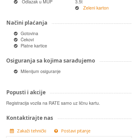
Odlazak u MUP
3.5t
Zeleni karton
Načini plaćanja
Gotovina
Čekovi
Platne kartice
Osiguranja sa kojima sarađujemo
Milenijum osiguranje
Popusti i akcije
Registracija vozila na RATE samo uz ličnu kartu.
Kontaktirajte nas
Zakaži tehnički
Postavi pitanje