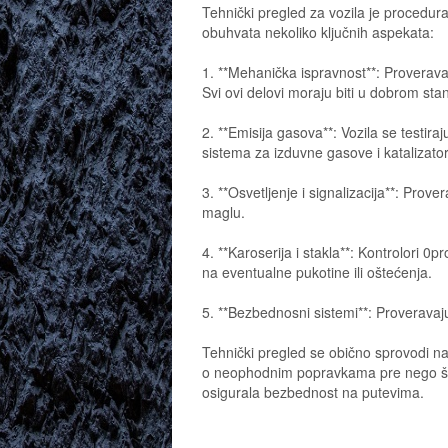
Tehnički pregled za vozila je procedura
obuhvata nekoliko ključnih aspekata:
1. **Mehanička ispravnost**: Proveravaj
Svi ovi delovi moraju biti u dobrom sta
2. **Emisija gasova**: Vozila se testir
sistema za izduvne gasove i katalizato
3. **Osvetljenje i signalizacija**: Prov
maglu.
4. **Karoserija i stakla**: Kontrolori 0
na eventualne pukotine ili oštećenja.
5. **Bezbednosni sistemi**: Proveravaju 
Tehnički pregled se obično sprovodi na 
o neophodnim popravkama pre nego što 
osigurala bezbednost na putevima.