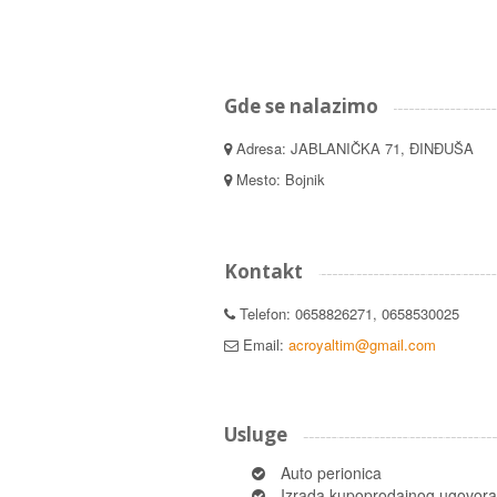
Gde se nalazimo
Adresa: JABLANIČKA 71, ĐINĐUŠA
Mesto: Bojnik
Kontakt
Telefon: 0658826271, 0658530025
Email:
acroyaltim@gmail.com
Usluge
Auto perionica
Izrada kupoprodajnog ugovora