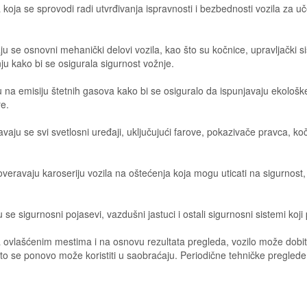
 koja se sprovodi radi utvrđivanja ispravnosti i bezbednosti vozila za 
u se osnovni mehanički delovi vozila, kao što su kočnice, upravljački si
nju kako bi se osigurala sigurnost vožnje.
aju na emisiju štetnih gasova kako bi se osiguralo da ispunjavaju ekološ
re.
eravaju se svi svetlosni uređaji, uključujući farove, pokazivače pravca, ko
proveravaju karoseriju vozila na oštećenja koja mogu uticati na sigurnost,
se sigurnosni pojasevi, vazdušni jastuci i ostali sigurnosni sistemi koji
ovlašćenim mestima i na osnovu rezultata pregleda, vozilo može dobiti i
se ponovo može koristiti u saobraćaju. Periodične tehničke preglede 