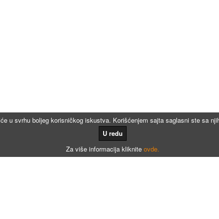
iće u svrhu boljeg korisničkog iskustva. Korišćenjem sajta saglasni ste sa n
U redu
Za više informacija kliknite
ovde.
Kalkulatori
Kalkulator registracije
Kalkulator registracije namenjen agencijama za registraciju vozila
Kalkulator registracije motora po broju meseci