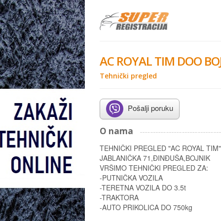
AC ROYAL TIM DOO BO
Tehnički pregled
Pošalji poruku
O nama
TEHNIČKI PREGLED "AC ROYAL TIM"
JABLANIČKA 71,ĐINĐUŠA,BOJNIK
VRŠIMO TEHNIČKI PREGLED ZA:
-PUTNIČKA VOZILA
-TERETNA VOZILA DO 3.5t
-TRAKTORA
-AUTO PRIKOLICA DO 750kg