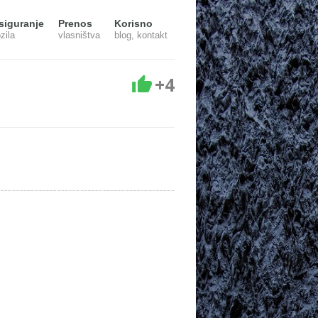
siguranje
Prenos
Korisno
zila
vlasništva
blog, kontakt
+4