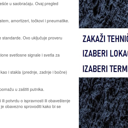
učešće u saobraćaju. Ovaj pregled
stem, amortizeri, točkovi i pneumatike.
ke standarde. Ovo uključuje proveru
čione svetlosne signale i svetla za
 kao i stakla (prednje, zadnje i bočne)
 pomažu u zaštiti putnika.
li potvrdu o ispravnosti ili obaveštenje
je obavezno sprovoditi kako bi se