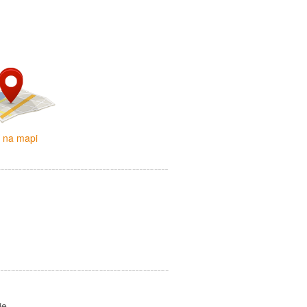
i na mapi
je