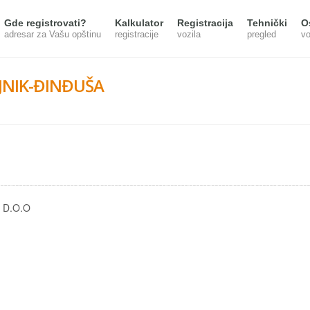
Gde registrovati?
Kalkulator
Registracija
Tehnički
O
adresar za Vašu opštinu
registracije
vozila
pregled
vo
JNIK-ĐINĐUŠA
 D.O.O