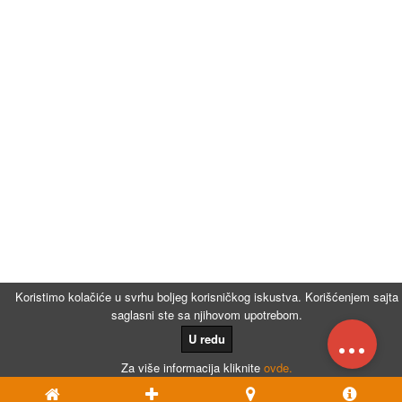
Koristimo kolačiće u svrhu boljeg korisničkog iskustva. Korišćenjem sajta
saglasni ste sa njihovom upotrebom.
...
U redu
Za više informacija kliknite
ovde.