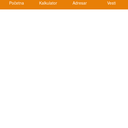
Početna
Kalkulator
Adresar
Vesti
Kalkulatori
Kalkulator registracije