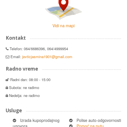
Vidi na mapi
Kontakt
Telefon: 064/6686396, 064/4999954
Email:
jevticjasmina1901@gmail.com
Radno vreme
Radni dan: 08:00 - 15:00
Subota: ne radimo
Nedelja: ne radimo
Usluge
Izrada kupoprodajnog
Polise auto-odgovornosti
ugovora
Pomoć na putu