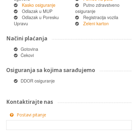
Kasko osiguranje
Putno zdravstveno
Odlazak u MUP
osiguranje
Odlazak u Poresku
Registracija vozila
Upravu
Zeleni karton
Načini plaćanja
Gotovina
Čekovi
Osiguranja sa kojima sarađujemo
DDOR osiguranje
Kontaktirajte nas
Postavi pitanje