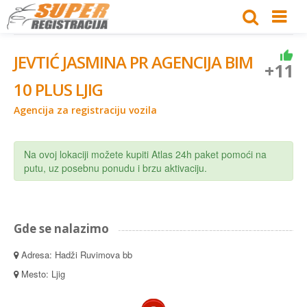
JEVTIĆ JASMINA PR AGENCIJA BIM
+11
10 PLUS LJIG
Agencija za registraciju vozila
Na ovoj lokaciji možete kupiti Atlas 24h paket pomoći na
putu, uz posebnu ponudu i brzu aktivaciju.
Gde se nalazimo
Adresa: Hadži Ruvimova bb
Mesto: Ljig