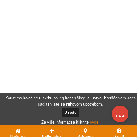
Koristimo kolačiće u svrhu boljeg korisničkog iskustva. Korišćenjem sajta
saglasni ste sa njihovom upotrebom.
...
U redu
Za više informacija kliknite
ovde.
Početna
Kalkulator
Adresar
Vesti