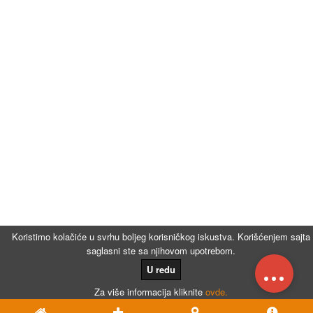
Koristimo kolačiće u svrhu boljeg korisničkog iskustva. Korišćenjem sajta
saglasni ste sa njihovom upotrebom.
...
U redu
Za više informacija kliknite
ovde.