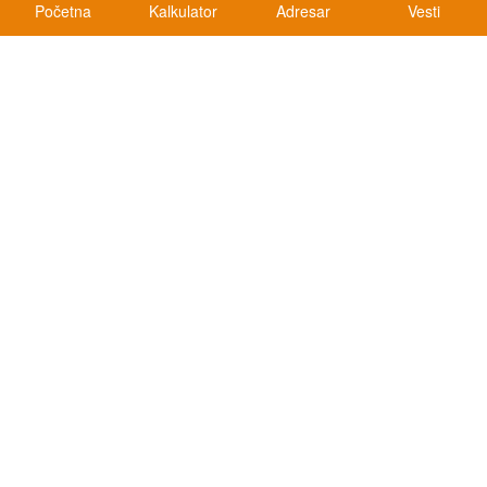
Početna
Kalkulator
Adresar
Vesti
Kalkulatori
Kalkulator registracije