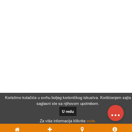
Koristimo kolačiće u svrhu boljeg korisničkog iskustva. Korišćenjem sajta
saglasni ste sa njihovom upotrebom.
...
U redu
Za više informacija kliknite
ovde.