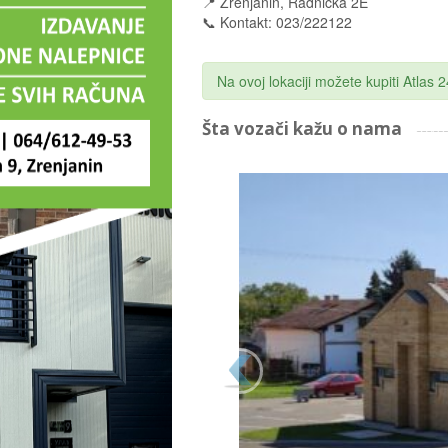
📍 Zrenjanin, Radnička 2E
📞 Kontakt: 023/222122
Na ovoj lokaciji možete kupiti Atlas
Šta vozači kažu o nama