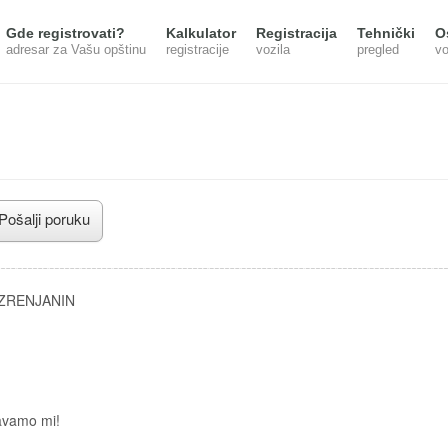
Gde registrovati?
Kalkulator
Registracija
Tehnički
O
adresar za Vašu opštinu
registracije
vozila
pregled
vo
Pošalji poruku
 ZRENJANIN
avamo mi!