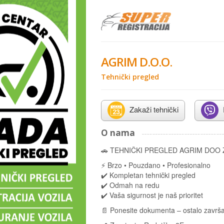
AGRIM D.O.O.
Tehnički pregled
Zakaži tehnički
O nama
🚗 TEHNIČKI PREGLED AGRIM DOO
⚡ Brzo • Pouzdano • Profesionalno
✔️ Kompletan tehnički pregled
✔️ Odmah na redu
✔️ Vaša sigurnost je naš prioritet
📄 Ponesite dokumenta – ostalo završ