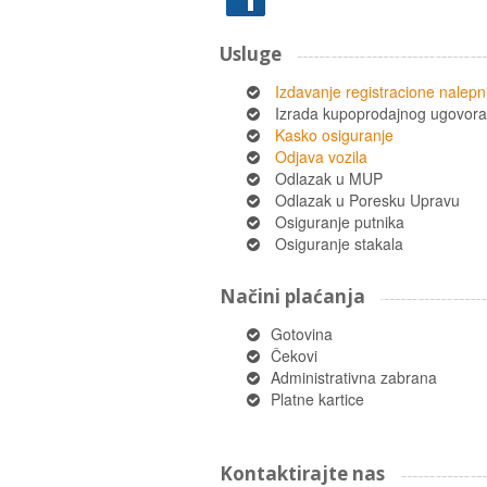
Usluge
Izdavanje registracione nalepn
Izrada kupoprodajnog ugovora
Kasko osiguranje
Odjava vozila
Odlazak u MUP
Odlazak u Poresku Upravu
Osiguranje putnika
Osiguranje stakala
Načini plaćanja
Gotovina
Čekovi
Administrativna zabrana
Platne kartice
Kontaktirajte nas