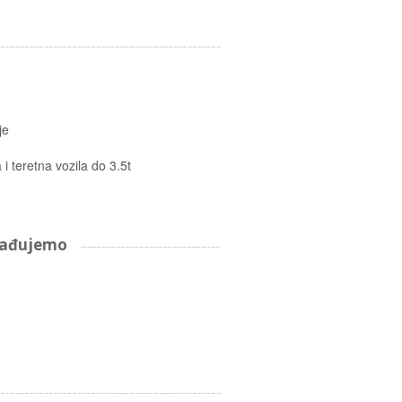
je
i teretna vozila do 3.5t
arađujemo