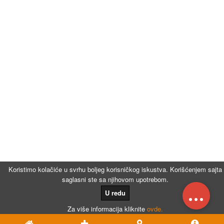
Koristimo kolačiće u svrhu boljeg korisničkog iskustva. Korišćenjem sajta
saglasni ste sa njihovom upotrebom.
...
U redu
Za više informacija kliknite
ovde.