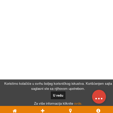
Koristimo kolačiće u svrhu boljeg korisničkog iskustva. Korišćenjem sajta
saglasni ste sa njihovom upotrebom.
...
U redu
Za više informacija kliknite
ovde.