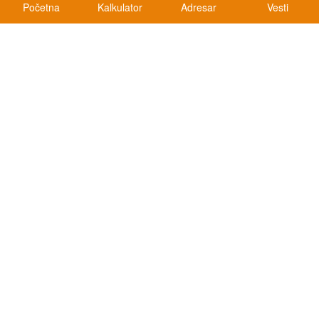
Početna
Kalkulator
Adresar
Vesti
Kalkulatori
Kalkulator registracije