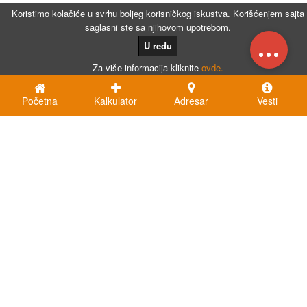
Koristimo kolačiće u svrhu boljeg korisničkog iskustva. Korišćenjem sajta
saglasni ste sa njihovom upotrebom.
...
U redu
Za više informacija kliknite
ovde.
Početna
Kalkulator
Adresar
Vesti