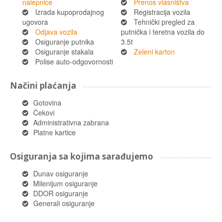
nalepnice
Prenos vlasništva
Izrada kupoprodajnog
Registracija vozila
ugovora
Tehnički pregled za
Odjava vozila
putnička i teretna vozila do
Osiguranje putnika
3.5t
Osiguranje stakala
Zeleni karton
Polise auto-odgovornosti
Načini plaćanja
Gotovina
Čekovi
Administrativna zabrana
Platne kartice
Osiguranja sa kojima sarađujemo
Dunav osiguranje
Milenijum osiguranje
DDOR osiguranje
Generali osiguranje