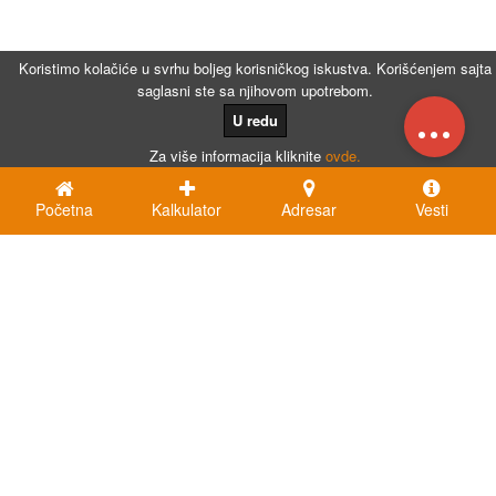
Koristimo kolačiće u svrhu boljeg korisničkog iskustva. Korišćenjem sajta
saglasni ste sa njihovom upotrebom.
...
U redu
Za više informacija kliknite
ovde.
Početna
Kalkulator
Adresar
Vesti