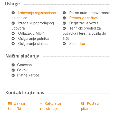
Usluge
Izdavanje registracione
Polise auto-odgovornosti
nalepnice
Prenos vlasništva
Izrada kupoprodajnog
Registracija vozila
ugovora
Tehnički pregled za
Odlazak u MUP
putnička i teretna vozila do
Osiguranje putnika
3.5t
Osiguranje stakala
Zeleni karton
Načini plaćanja
Gotovina
Čekovi
Platne kartice
Kontaktirajte nas
Zakaži
Kalkulator
Postavi
tehnički
registracije
pitanje