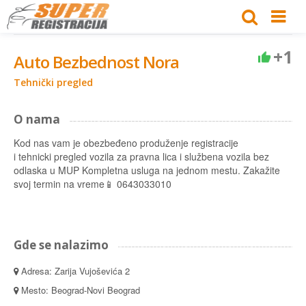
+1
Auto Bezbednost Nora
Tehnički pregled
O nama
Kod nas vam je obezbeđeno produženje registracije
i tehnicki pregled vozila za pravna lica i službena vozila bez
odlaska u MUP Kompletna usluga na jednom mestu. Zakažite
svoj termin na vreme📱 0643033010
Gde se nalazimo
Adresa: Zarija Vujoševića 2
Mesto: Beograd-Novi Beograd