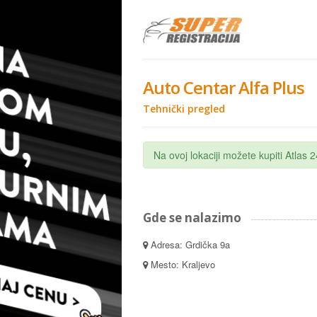
Auto Centar Alfa Plus
Tehnički pregled
Na ovoj lokaciji možete kupiti Atlas
Gde se nalazimo
Adresa: Grdička 9a
Mesto: Kraljevo