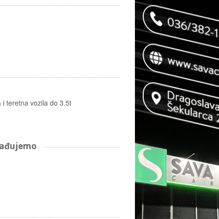
i teretna vozila do 3.5t
arađujemo