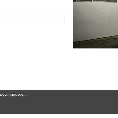
jihovom upotrebom.
Brzi linkovi