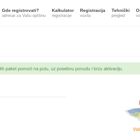
Gde registrovati?
Kalkulator
Registracija
Tehnički
O
adresar za Vašu opštinu
registracije
vozila
pregled
vo
 24h paket pomoći na putu, uz posebnu ponudu i brzu aktivaciju.
Vid