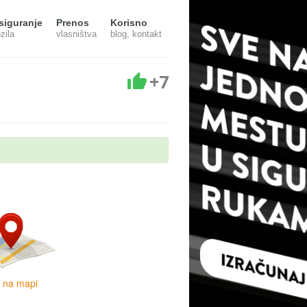
siguranje
Prenos
Korisno
zila
vlasništva
blog, kontakt
+7
i na mapi