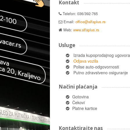
Kontakt
Telefon: 036/392-765
Email:
office@alfaplus.rs
Web:
www.alfaplus.rs
Usluge
Izrada kupoprodajnog ugovora
Odjava vozila
Polise auto-odgovornosti
Putno zdravstveno osiguranje
Načini plaćanja
Gotovina
Čekovi
Platne kartice
Kontaktirajte nas