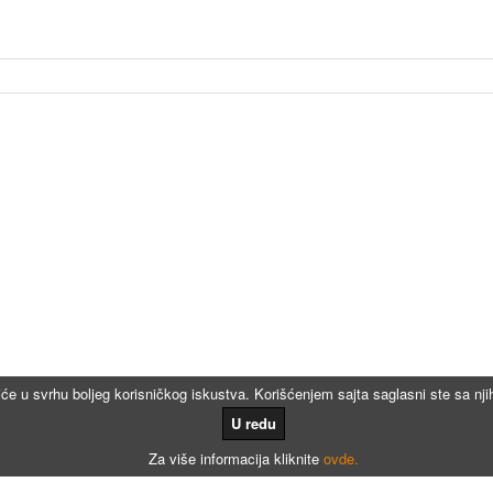
iće u svrhu boljeg korisničkog iskustva. Korišćenjem sajta saglasni ste sa n
U redu
Za više informacija kliknite
ovde.
Kalkulatori