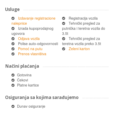
Usluge
Izdavanje registracione
Registracija vozila
nalepnice
Tehnički pregled za
Izrada kupoprodajnog
putnička i teretna vozila do
ugovora
3.5t
Odjava vozila
Tehnički pregled za
Polise auto-odgovornosti
teretna vozila preko 3.5t
Pomoć na putu
Zeleni karton
Prenos vlasništva
Načini plaćanja
Gotovina
Čekovi
Platne kartice
Osiguranja sa kojima sarađujemo
Dunav osiguranje