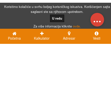
Koristimo kolačiće u svrhu boljeg korisničkog iskustva. Korišćenjem sajta
saglasni ste sa njihovom upotrebom.
...
U redu
Za više informacija kliknite
ovde.
Početna
Kalkulator
Adresar
Vesti