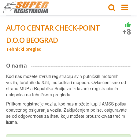
AUTO CENTAR CHECK-POINT
+8
D.O.O BEOGRAD
Tehnički pregled
O nama
Kod nas možete izvršiti registraciju svih putničkih motornih
vozila, teretnih do 3.5t, motocikla i mopeda. Ovlašćeni smo od
strane MUP-a Republike Srbije za izdavanje registracionih
nalepnica na tehničkom pregledu.
Prilikom registracije vozila, kod nas možete kupiti AMSS polisu
obaveznog osiguranja vozila. Zaključenjem polise, osiguravate
se od odgovornosti za štetu koju možete prouzrokovati trećim
licima.