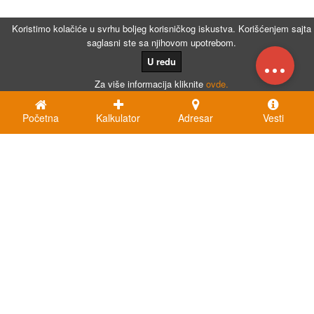
Koristimo kolačiće u svrhu boljeg korisničkog iskustva. Korišćenjem sajta
saglasni ste sa njihovom upotrebom.
...
U redu
Za više informacija kliknite
ovde.
Početna
Kalkulator
Adresar
Vesti