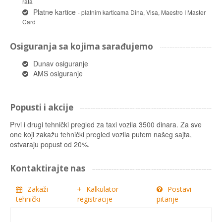
rata
Platne kartice
- platnim karticama Dina, Visa, Maestro I Master
Card
Osiguranja sa kojima sarađujemo
Dunav osiguranje
AMS osiguranje
Popusti i akcije
Prvi i drugi tehnički pregled za taxi vozila 3500 dinara. Za sve
one koji zakažu tehnički pregled vozila putem našeg sajta,
ostvaraju popust od 20%.
Kontaktirajte nas
Zakaži
Kalkulator
Postavi
tehnički
registracije
pitanje