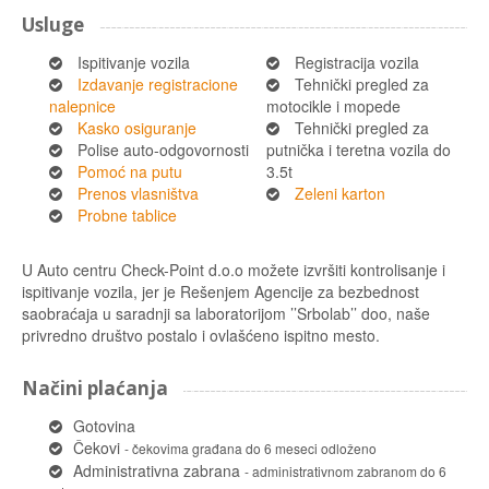
Usluge
Ispitivanje vozila
Registracija vozila
Izdavanje registracione
Tehnički pregled za
nalepnice
motocikle i mopede
Kasko osiguranje
Tehnički pregled za
Polise auto-odgovornosti
putnička i teretna vozila do
Pomoć na putu
3.5t
Prenos vlasništva
Zeleni karton
Probne tablice
U Auto centru Check-Point d.o.o možete izvršiti kontrolisanje i
ispitivanje vozila, jer je Rešenjem Agencije za bezbednost
saobraćaja u saradnji sa laboratorijom ’’Srbolab’’ doo, naše
privredno društvo postalo i ovlašćeno ispitno mesto.
Načini plaćanja
Gotovina
Čekovi
- čekovima građana do 6 meseci odloženo
Administrativna zabrana
- administrativnom zabranom do 6