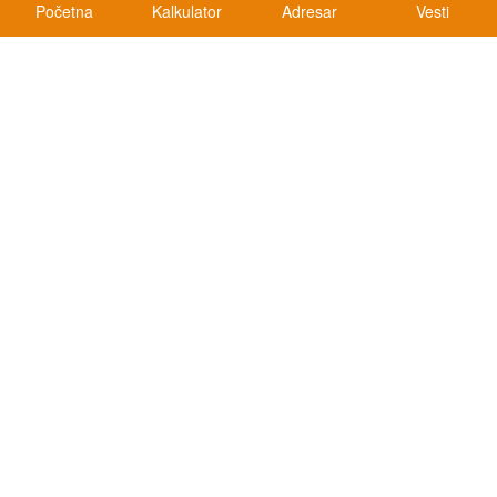
Početna
Kalkulator
Adresar
Vesti
Kalkulatori
Kalkulator registracije