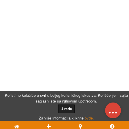
Koristimo kolačiće u svrhu boljeg korisničkog iskustva. Korišćenjem sajta
saglasni ste sa njihovom upotrebom.
...
U redu
Za više informacija kliknite
ovde.