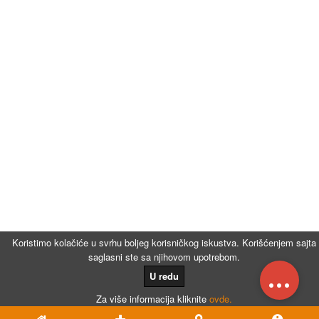
Koristimo kolačiće u svrhu boljeg korisničkog iskustva. Korišćenjem sajta
saglasni ste sa njihovom upotrebom.
...
U redu
Za više informacija kliknite
ovde.