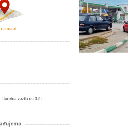
i na mapi
i teretna vozila do 3.5t
arađujemo