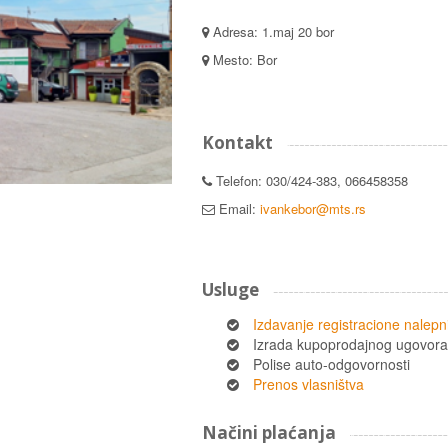
Adresa: 1.maj 20 bor
Mesto: Bor
Kontakt
Telefon: 030/424-383, 066458358
Email:
ivankebor@mts.rs
Usluge
Izdavanje registracione nalepn
Izrada kupoprodajnog ugovora
Polise auto-odgovornosti
Prenos vlasništva
Načini plaćanja