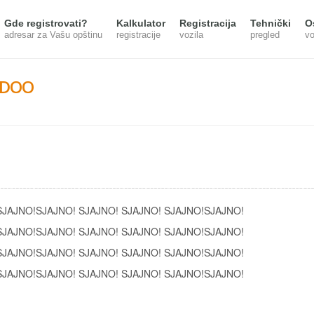
Gde registrovati?
Kalkulator
Registracija
Tehnički
O
adresar za Vašu opštinu
registracije
vozila
pregled
vo
 DOO
SJAJNO!SJAJNO! SJAJNO! SJAJNO! SJAJNO!SJAJNO!
SJAJNO!SJAJNO! SJAJNO! SJAJNO! SJAJNO!SJAJNO!
SJAJNO!SJAJNO! SJAJNO! SJAJNO! SJAJNO!SJAJNO!
SJAJNO!SJAJNO! SJAJNO! SJAJNO! SJAJNO!SJAJNO!