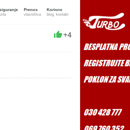
siguranje
Prenos
Korisno
zila
vlasništva
blog, kontakt
+4