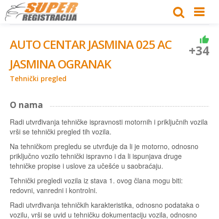
AUTO CENTAR JASMINA 025 AC
+34
JASMINA OGRANAK
Tehnički pregled
O nama
Radi utvrđivanja tehničke ispravnosti motornih i priključnih vozila
vrši se tehnički pregled tih vozila.
Na tehničkom pregledu se utvrđuje da li je motorno, odnosno
priključno vozilo tehnički ispravno i da li ispunjava druge
tehničke propise i uslove za učešće u saobraćaju.
Tehnički pregledi vozila iz stava 1. ovog člana mogu biti:
redovni, vanredni i kontrolni.
Radi utvrđivanja tehničkih karakteristika, odnosno podataka o
vozilu, vrši se uvid u tehničku dokumentaciju vozila, odnosno