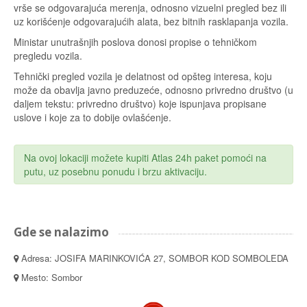
vrše se odgovarajuća merenja, odnosno vizuelni pregled bez ili
uz korišćenje odgovarajućih alata, bez bitnih rasklapanja vozila.
Ministar unutrašnjih poslova donosi propise o tehničkom
pregledu vozila.
Tehnički pregled vozila je delatnost od opšteg interesa, koju
može da obavlja javno preduzeće, odnosno privredno društvo (u
daljem tekstu: privredno društvo) koje ispunjava propisane
uslove i koje za to dobije ovlašćenje.
Na ovoj lokaciji možete kupiti Atlas 24h paket pomoći na
putu, uz posebnu ponudu i brzu aktivaciju.
Gde se nalazimo
Adresa: JOSIFA MARINKOVIĆA 27, SOMBOR KOD SOMBOLEDA
Mesto: Sombor