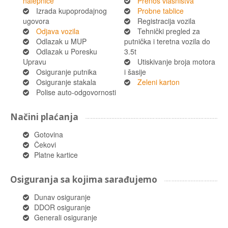
nalepnice
Prenos vlasništva
Izrada kupoprodajnog
Probne tablice
ugovora
Registracija vozila
Odjava vozila
Tehnički pregled za
Odlazak u MUP
putnička i teretna vozila do
Odlazak u Poresku
3.5t
Upravu
Utiskivanje broja motora
Osiguranje putnika
i šasije
Osiguranje stakala
Zeleni karton
Polise auto-odgovornosti
Načini plaćanja
Gotovina
Čekovi
Platne kartice
Osiguranja sa kojima sarađujemo
Dunav osiguranje
DDOR osiguranje
Generali osiguranje