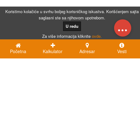
Koristimo kolačiće u svrhu boljeg korisničkog iskustva. Korišćenjem sajta
saglasni ste sa njihovom upotrebom.
...
U redu
Za više informacija kliknite
ovde.
Početna
Kalkulator
Adresar
Vesti