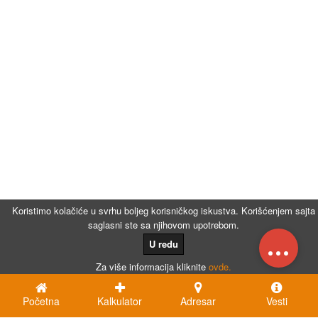
Koristimo kolačiće u svrhu boljeg korisničkog iskustva. Korišćenjem sajta
saglasni ste sa njihovom upotrebom.
...
U redu
Za više informacija kliknite
ovde.
Početna
Kalkulator
Adresar
Vesti