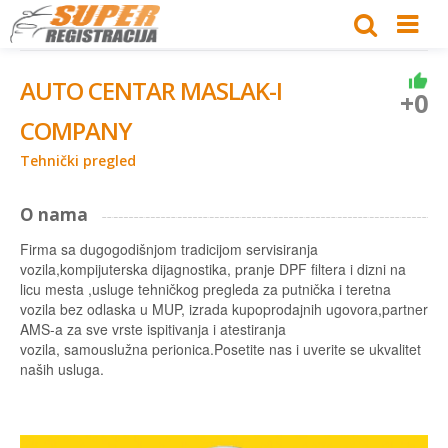
AUTO CENTAR MASLAK-I
+0
COMPANY
Tehnički pregled
O nama
Firma sa dugogodišnjom tradicijom servisiranja
vozila,kompijuterska dijagnostika, pranje DPF filtera i dizni na
licu mesta ,usluge tehničkog pregleda za putnička i teretna
vozila bez odlaska u MUP, izrada kupoprodajnih ugovora,partner
AMS-a za sve vrste ispitivanja i atestiranja
vozila, samouslužna perionica.Posetite nas i uverite se ukvalitet
naših usluga.