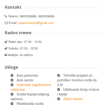
Kontakt
Telefon: 0600326688, 0600326699
Email:
topautocentar@gmail.com
Radno vreme
Radni dan: 07:30 - 15:30
Subota: 07:30 - 15:30
Nedelja: ne radimo
Usluge
Auto perionica
Tehnički pregled za
Auto servis
putnička i teretna vozila do
Izdavanje registracione
3.5t
nalepnice
Utiskivanje broja motora
Izrada kupoprodajnog
i šasije
ugovora
Zeleni karton
Registracija vozila