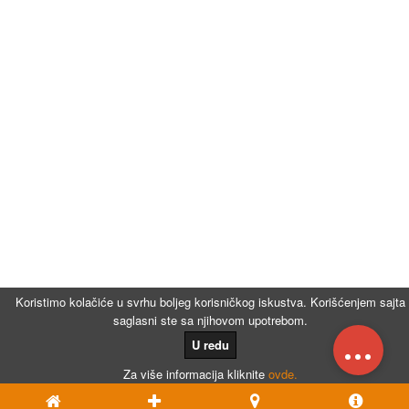
Koristimo kolačiće u svrhu boljeg korisničkog iskustva. Korišćenjem sajta
saglasni ste sa njihovom upotrebom.
...
U redu
Za više informacija kliknite
ovde.