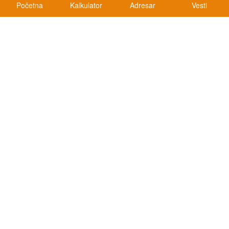
Početna
Kalkulator
Adresar
Vesti
Kalkulatori
Kalkulator registracije