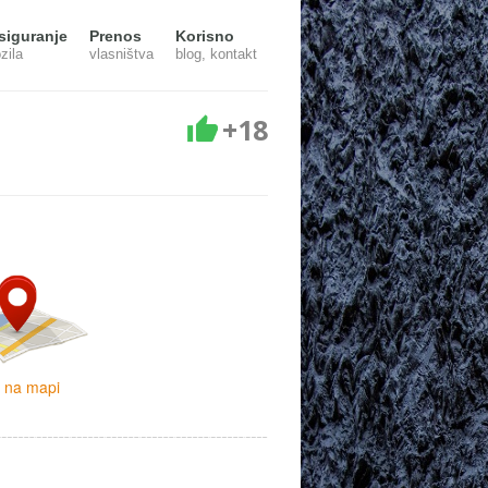
siguranje
Prenos
Korisno
zila
vlasništva
blog, kontakt
+18
i na mapi