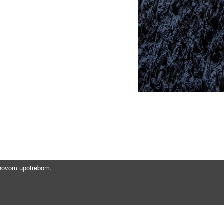
jihovom upotrebom.
Brzi linkovi