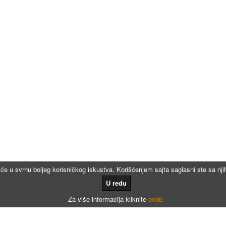
iće u svrhu boljeg korisničkog iskustva. Korišćenjem sajta saglasni ste sa n
U redu
Za više informacija kliknite
ovde.
Kalkulatori