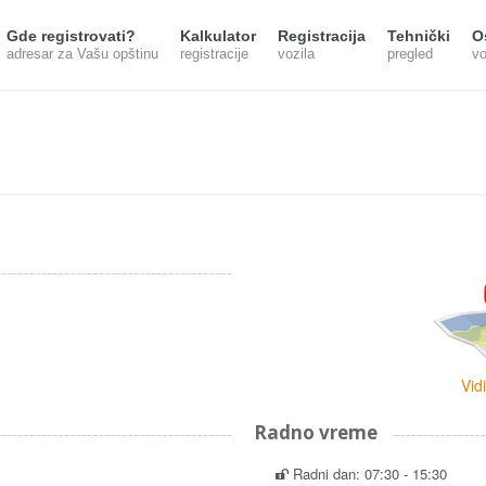
Gde registrovati?
Kalkulator
Registracija
Tehnički
O
adresar za Vašu opštinu
registracije
vozila
pregled
vo
Vid
Radno vreme
Radni dan: 07:30 - 15:30