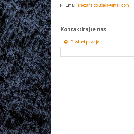
Email:
snezana.golubac@gmail.com
Kontaktirajte nas
Postavi pitanje