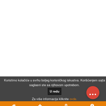
Koristimo kolačiće u svrhu boljeg korisničkog iskustva. Korišćenjem sajta
saglasni ste sa njihovom upotrebom.
...
U redu
Za više informacija kliknite
ovde.