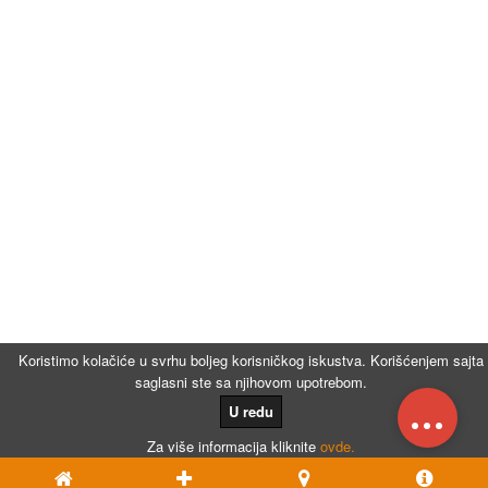
Koristimo kolačiće u svrhu boljeg korisničkog iskustva. Korišćenjem sajta
saglasni ste sa njihovom upotrebom.
...
U redu
Za više informacija kliknite
ovde.