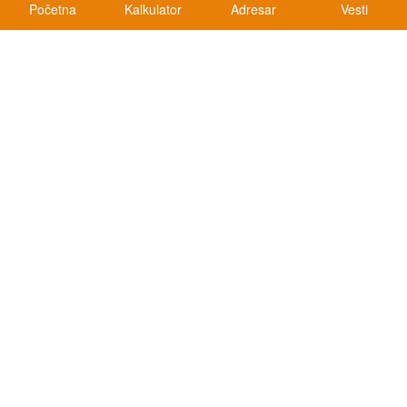
Početna
Kalkulator
Adresar
Vesti
Kalkulatori
Kalkulator registracije