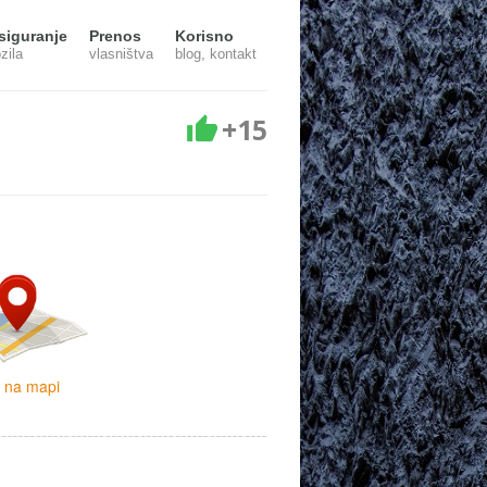
siguranje
Prenos
Korisno
zila
vlasništva
blog, kontakt
+15
i na mapi