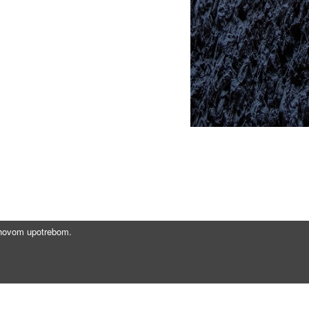
jihovom upotrebom.
Brzi linkovi