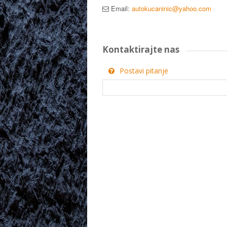
Email:
autokucaninic@yahoo.com
Kontaktirajte nas
Postavi pitanje