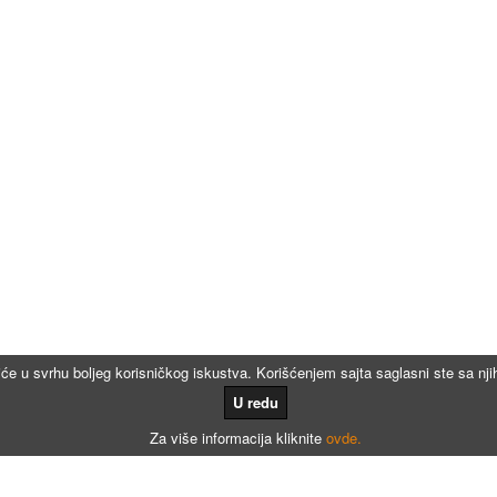
iće u svrhu boljeg korisničkog iskustva. Korišćenjem sajta saglasni ste sa n
U redu
Za više informacija kliknite
ovde.
Kalkulatori