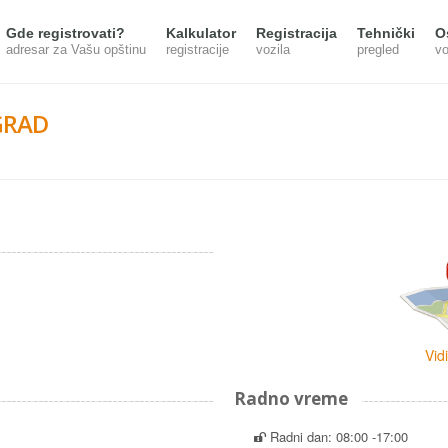
Gde registrovati?
Kalkulator
Registracija
Tehnički
O
adresar za Vašu opštinu
registracije
vozila
pregled
vo
GRAD
Vid
Radno vreme
Radni dan: 08:00 -17:00