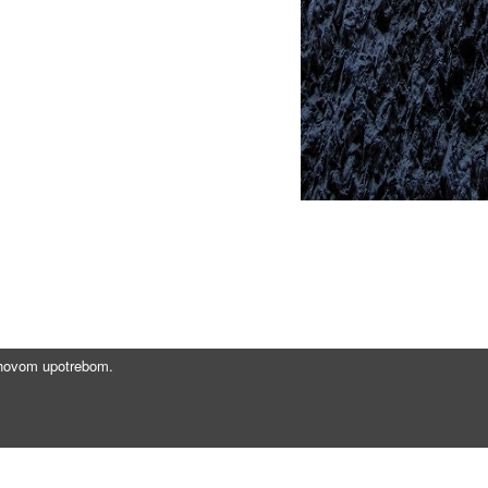
jihovom upotrebom.
Brzi linkovi