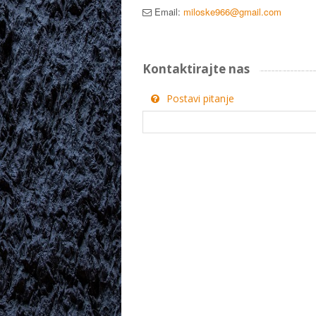
Email:
miloske966@gmail.com
Kontaktirajte nas
Postavi pitanje