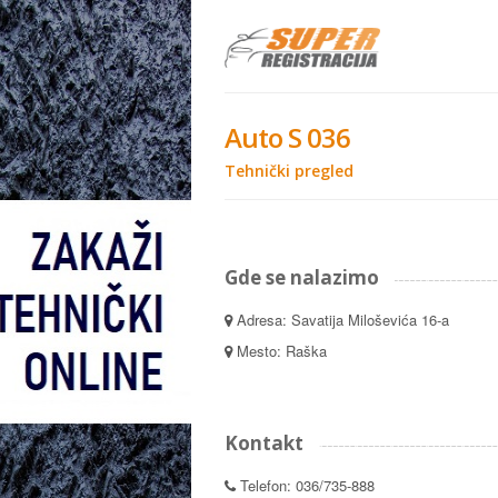
Auto S 036
Tehnički pregled
Gde se nalazimo
Adresa: Savatija Miloševića 16-a
Mesto: Raška
Kontakt
Telefon: 036/735-888