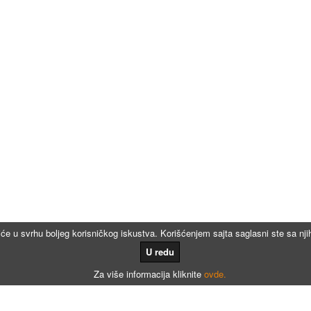
iće u svrhu boljeg korisničkog iskustva. Korišćenjem sajta saglasni ste sa n
U redu
Za više informacija kliknite
ovde.
Kalkulatori