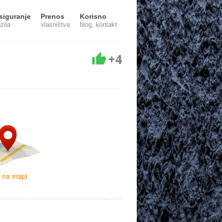
siguranje
Prenos
Korisno
zila
vlasništva
blog, kontakt
+4
i na mapi