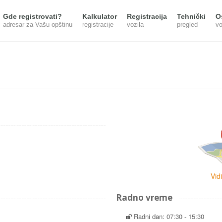
Gde registrovati?
Kalkulator
Registracija
Tehnički
O
adresar za Vašu opštinu
registracije
vozila
pregled
vo
Vid
Radno vreme
Radni dan: 07:30 - 15:30