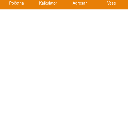
Početna
Kalkulator
Adresar
Vesti
Kalkulatori
Kalkulator registracije