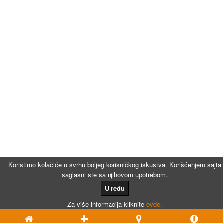
Koristimo kolačiće u svrhu boljeg korisničkog iskustva. Korišćenjem sajta
saglasni ste sa njihovom upotrebom.
U redu
Za više informacija kliknite
ovde.