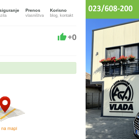
siguranje
Prenos
Korisno
zila
vlasništva
blog, kontakt
+0
i na mapi