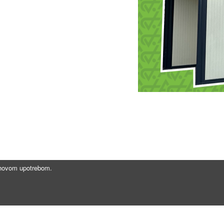
jihovom upotrebom.
Brzi linkovi