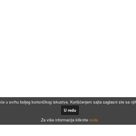
iće u svrhu boljeg korisničkog iskustva. Korišćenjem sajta saglasni ste sa n
U redu
Za više informacija kliknite
ovde.
Kalkulatori