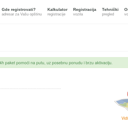
Gde registrovati?
Kalkulator
Registracija
Tehnički
O
adresar za Vašu opštinu
registracije
vozila
pregled
vo
 24h paket pomoći na putu, uz posebnu ponudu i brzu aktivaciju.
Vid