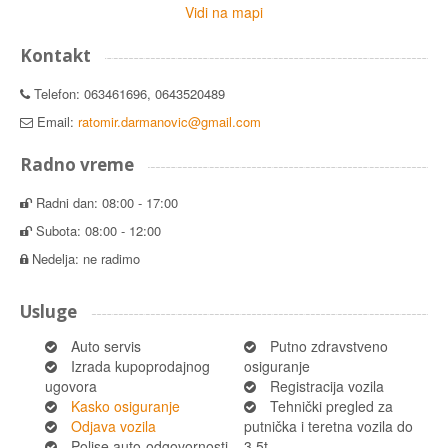
Vidi na mapi
Kontakt
Telefon: 063461696, 0643520489
Email:
ratomir.darmanovic@gmail.com
Radno vreme
Radni dan: 08:00 - 17:00
Subota: 08:00 - 12:00
Nedelja: ne radimo
Usluge
Auto servis
Putno zdravstveno
Izrada kupoprodajnog
osiguranje
ugovora
Registracija vozila
Kasko osiguranje
Tehnički pregled za
Odjava vozila
putnička i teretna vozila do
Polise auto-odgovornosti
3.5t