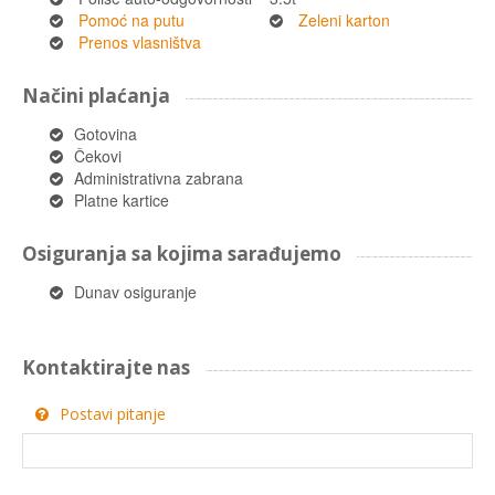
Pomoć na putu
Zeleni karton
Prenos vlasništva
Načini plaćanja
Gotovina
Čekovi
Administrativna zabrana
Platne kartice
Osiguranja sa kojima sarađujemo
Dunav osiguranje
Kontaktirajte nas
Postavi pitanje