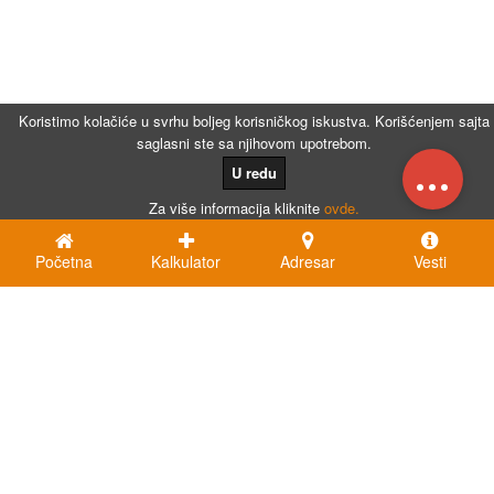
Koristimo kolačiće u svrhu boljeg korisničkog iskustva. Korišćenjem sajta
saglasni ste sa njihovom upotrebom.
...
U redu
Za više informacija kliknite
ovde.
Početna
Kalkulator
Adresar
Vesti