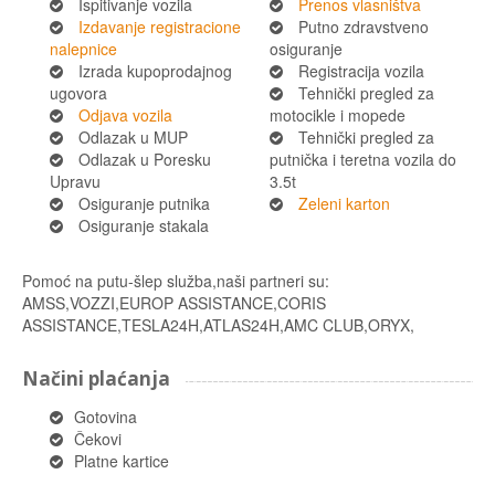
Ispitivanje vozila
Prenos vlasništva
Izdavanje registracione
Putno zdravstveno
nalepnice
osiguranje
Izrada kupoprodajnog
Registracija vozila
ugovora
Tehnički pregled za
Odjava vozila
motocikle i mopede
Odlazak u MUP
Tehnički pregled za
Odlazak u Poresku
putnička i teretna vozila do
Upravu
3.5t
Osiguranje putnika
Zeleni karton
Osiguranje stakala
Pomoć na putu-šlep služba,naši partneri su:
AMSS,VOZZI,EUROP ASSISTANCE,CORIS
ASSISTANCE,TESLA24H,ATLAS24H,AMC CLUB,ORYX,
Načini plaćanja
Gotovina
Čekovi
Platne kartice