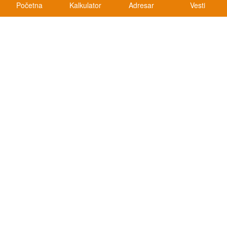
Početna
Kalkulator
Adresar
Vesti
Kalkulatori
Kalkulator registracije