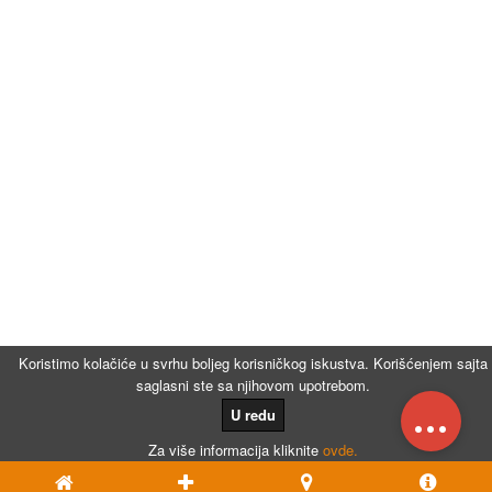
Koristimo kolačiće u svrhu boljeg korisničkog iskustva. Korišćenjem sajta
saglasni ste sa njihovom upotrebom.
...
U redu
Za više informacija kliknite
ovde.