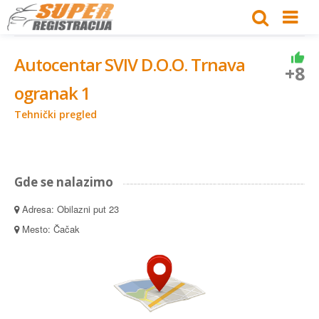
Autocentar SVIV D.O.O. Trnava
+8
ogranak 1
Tehnički pregled
Gde se nalazimo
Adresa: Obilazni put 23
Mesto: Čačak