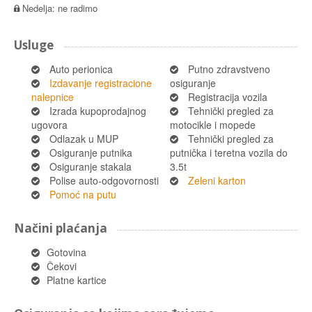
Nedelja: ne radimo
Usluge
Auto perionica
Putno zdravstveno
Izdavanje registracione
osiguranje
nalepnice
Registracija vozila
Izrada kupoprodajnog
Tehnički pregled za
ugovora
motocikle i mopede
Odlazak u MUP
Tehnički pregled za
Osiguranje putnika
putnička i teretna vozila do
Osiguranje stakala
3.5t
Polise auto-odgovornosti
Zeleni karton
Pomoć na putu
Načini plaćanja
Gotovina
Čekovi
Platne kartice