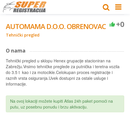
+0
AUTOMAMA D.O.O. OBRENOVAC
Tehnički pregled
O nama
Tehnički pregled u sklopu Henex grupacije stacioniran na
Zabrežju.Vrsimo tehničke preglede za putnička i teretna vozila
do 3.5 t kao i za motocikle.Celokupan proces registracije i
raznih vrsta osiguranja.Uvek dostupni za ostale usluge i
informacije.
Na ovoj lokaciji možete kupiti Atlas 24h paket pomoći na
putu, uz posebnu ponudu i brzu aktivaciju.