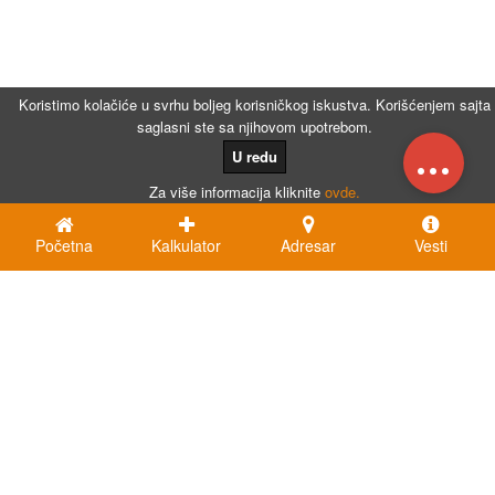
Koristimo kolačiće u svrhu boljeg korisničkog iskustva. Korišćenjem sajta
saglasni ste sa njihovom upotrebom.
...
U redu
Za više informacija kliknite
ovde.
Početna
Kalkulator
Adresar
Vesti