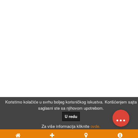
Koristimo kolačiće u svrhu boljeg korisničkog iskustva. Korišćenjem sajta
saglasni ste sa njihovom upotrebom.
...
U redu
Za više informacija kliknite
ovde.