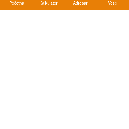
Početna
Kalkulator
Adresar
Vesti
Kalkulatori
Kalkulator registracije