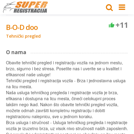
+11
B-O-D doo
Tehnički pregled
O nama
Obavite tehnički pregled i registraciju vozila na jednom mestu,
brzo, sigurno i bez stresa. Posetite nas i uverite se u kvalitet i
efikasnost naše usluge!
Tehnički pregled i registracija vozila - Brza i jednostavna usluga
na licu mesta.
Naša usluga tehničkog pregleda i registracije vozila je brza,
efikasna i dostupna na licu mesta, čineći celokupni proces
lakšim nego ikad. Nakon što obavite tehnički pregled vozila,
možete odmah završiti kompletnu registraciju i dobiti
registracionu nalepnicu, sve u jednom koraku.
Brza usluga i stručnost - Usluga tehničkog pregleda i registracije
vozila je izuzetno brza, uz visok nivo stručnosti naših zaposlenih.