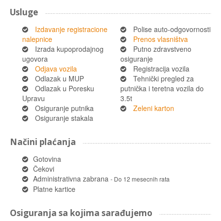
Usluge
Izdavanje registracione
Polise auto-odgovornosti
nalepnice
Prenos vlasništva
Izrada kupoprodajnog
Putno zdravstveno
ugovora
osiguranje
Odjava vozila
Registracija vozila
Odlazak u MUP
Tehnički pregled za
Odlazak u Poresku
putnička i teretna vozila do
Upravu
3.5t
Osiguranje putnika
Zeleni karton
Osiguranje stakala
Načini plaćanja
Gotovina
Čekovi
Administrativna zabrana
- Do 12 mesecnih rata
Platne kartice
Osiguranja sa kojima sarađujemo