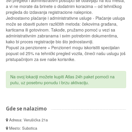
Svi pregledi i administrativni postupci se obavljaju na licu mesta,
a vi ne morate da brinete o dodatnim koracima – od tehničkog
pregleda do izdavanja registracione nalepnice.
Jednostavno plaćanje i administrativne usluge - Plaćanje usluga
može se obaviti putem različitih metoda: čekovima građana,
karticama ili gotovinom. Takođe, pružamo pomoć u vezi sa
administrativnim zabranama i svim potrebnim dokumentima,
kako bi proces registracije bio što jednostavniji.
Popust za penzionere = Penzioneri mogu iskoristiti specijalan
popust od 25% na tehnički pregled vozila, čineći našu uslugu još
pristupačnijom za sve naše korisnike.
Na ovoj lokaciji možete kupiti Atlas 24h paket pomoći na
putu, uz posebnu ponudu i brzu aktivaciju.
Gde se nalazimo
Adresa: Verušićka 21a
Mesto: Subotica