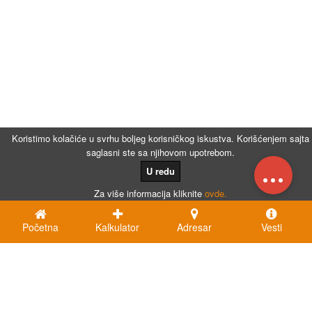
Koristimo kolačiće u svrhu boljeg korisničkog iskustva. Korišćenjem sajta
saglasni ste sa njihovom upotrebom.
...
U redu
Za više informacija kliknite
ovde.
Početna
Kalkulator
Adresar
Vesti