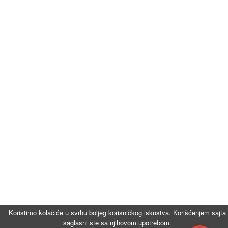
Koristimo kolačiće u svrhu boljeg korisničkog iskustva. Korišćenjem sajta
saglasni ste sa njihovom upotrebom.