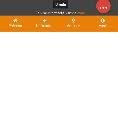
...
U redu
Za više informacija kliknite
ovde.
Početna
Kalkulator
Adresar
Vesti