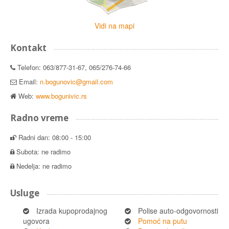
Vidi na mapi
Kontakt
Telefon: 063/877-31-67, 065/276-74-66
Email:
n.bogunovic@gmail.com
Web:
www.bogunivic.rs
Radno vreme
Radni dan: 08:00 - 15:00
Subota: ne radimo
Nedelja: ne radimo
Usluge
Izrada kupoprodajnog
Polise auto-odgovornosti
ugovora
Pomoć na putu