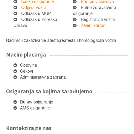
Kasko osiguranje
Prenos vlasništva
Odjava vozila
Putno zdravstveno
Odlazak u MUP
osiguranje
Odlazak u Poresku
Registracija vozila
Upravu
Zeleni karton
Radimo i zakazivanje atesta,reatesta i homologacija vozila
Načini plaćanja
Gotovina
Čekovi
Administrativna zabrana
Osiguranja sa kojima sarađujemo
Dunav osiguranje
AMS osiguranje
Kontaktirajte nas