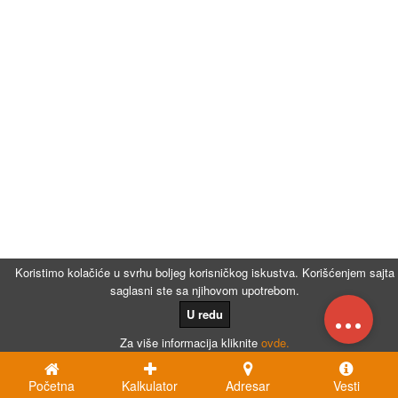
Koristimo kolačiće u svrhu boljeg korisničkog iskustva. Korišćenjem sajta
saglasni ste sa njihovom upotrebom.
...
U redu
Za više informacija kliknite
ovde.
Početna
Kalkulator
Adresar
Vesti