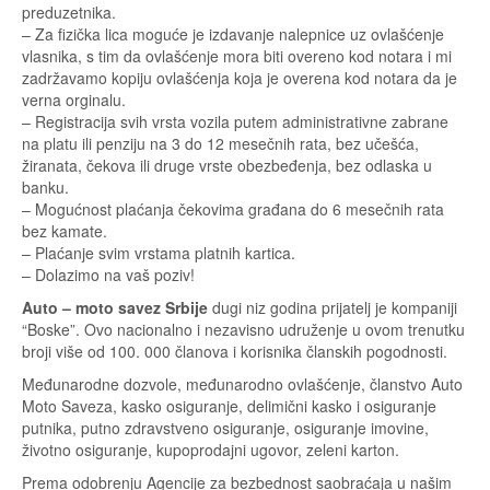
preduzetnika.
– Za fizička lica moguće je izdavanje nalepnice uz ovlašćenje
vlasnika, s tim da ovlašćenje mora biti overeno kod notara i mi
zadržavamo kopiju ovlašćenja koja je overena kod notara da je
verna orginalu.
– Registracija svih vrsta vozila putem administrativne zabrane
na platu ili penziju na 3 do 12 mesečnih rata, bez učešća,
žiranata, čekova ili druge vrste obezbeđenja, bez odlaska u
banku.
– Mogućnost plaćanja čekovima građana do 6 mesečnih rata
bez kamate.
– Plaćanje svim vrstama platnih kartica.
– Dolazimo na vaš poziv!
Auto – moto savez Srbije
dugi niz godina prijatelj je kompaniji
“Boske”. Ovo nacionalno i nezavisno udruženje u ovom trenutku
broji više od 100. 000 članova i korisnika članskih pogodnosti.
Međunarodne dozvole, međunarodno ovlašćenje, članstvo Auto
Moto Saveza, kasko osiguranje, delimični kasko i osiguranje
putnika, putno zdravstveno osiguranje, osiguranje imovine,
životno osiguranje, kupoprodajni ugovor, zeleni karton.
Prema odobrenju Agencije za bezbednost saobraćaja u našim