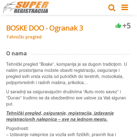
+5
BOSKE DOO - Ogranak 3
Tehnički pregled
O nama
Tehnički pregled ”Boske”, kompanija je sa dugom tradicijom. U
našim prostorijama možete obaviti registraciju, osiguranje i
pregled svih vrsta vozila od putničkih do teretnih, motocikala,
poljoprivrednih i radnih mašina, prikolica…
U saradnji sa osiguravajućim društvima “Auto-moto savez” i
“Dunav” trudimo se da obezbedimo sve uslove za Vaš siguran
put.
Tehnički pregled, osiguranje, registracija, izdavanje
registracionih nalepnica – sve na jednom mestu.
Pogodnosti:
– Izdavanje nalepnice za vozila svih fizičkih, pravnih lica i