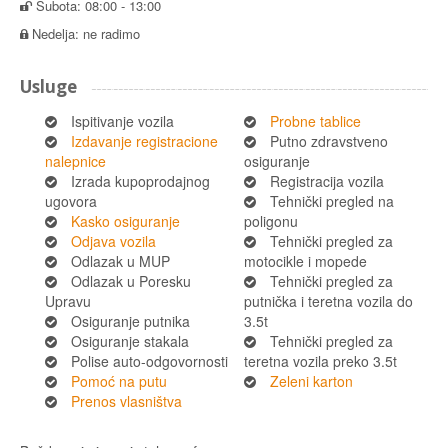
Subota: 08:00 - 13:00
Nedelja: ne radimo
Usluge
Ispitivanje vozila
Probne tablice
Izdavanje registracione
Putno zdravstveno
nalepnice
osiguranje
Izrada kupoprodajnog
Registracija vozila
ugovora
Tehnički pregled na
Kasko osiguranje
poligonu
Odjava vozila
Tehnički pregled za
Odlazak u MUP
motocikle i mopede
Odlazak u Poresku
Tehnički pregled za
Upravu
putnička i teretna vozila do
Osiguranje putnika
3.5t
Osiguranje stakala
Tehnički pregled za
Polise auto-odgovornosti
teretna vozila preko 3.5t
Pomoć na putu
Zeleni karton
Prenos vlasništva