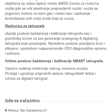
objektima se nalazi ispitno mesto AMSS Centra za motorna
vozila gde se vrši atestiranje prepravljenih vozila i vozila sa
pogonom motora na tečni gas i metan kao i ispitivanje-
kontrolisanje svih vrsta vozila koja se uvoze.
Radionica za tahografe
obavlja poslove baždarenja i kalibracije tahografa kao i
graničnika brzine za sve generacije analognog ili digitalnog
tahografa koje posedujete. Navedene poslove obavljamo brzo i
efikasno, upotrebom najsavremenijie VDO dijagnostičke opreme
i softvera.
Vršimo poslove baždarenja i kalibracije SMART tahografa.
Uslužno vođenje evidencije radnog vremena vozača.
Prodaja i ugradnja originalnih delova, tahografskih listića i
rolnica za digitalni tahograf.
Gde se nalazimo
Adresa: Ilije Garašanina 27