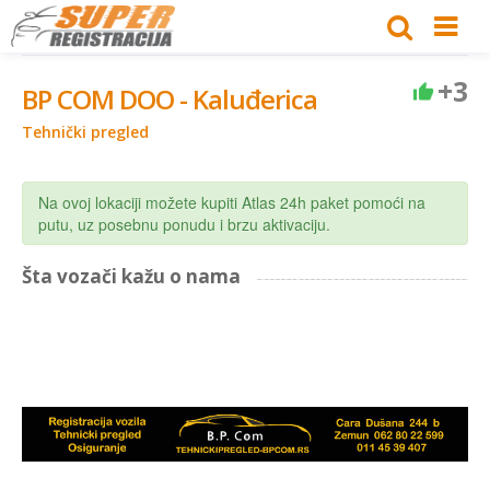
+3
BP COM DOO - Kaluđerica
Tehnički pregled
Na ovoj lokaciji možete kupiti Atlas 24h paket pomoći na
putu, uz posebnu ponudu i brzu aktivaciju.
Šta vozači kažu o nama