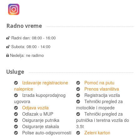
Radno vreme
Radni dan: 08:00 - 16:00
Subota: 08:00 - 14:00
Nedelja: ne radimo
Usluge
Izdavanje registracione
Pomoć na putu
nalepnice
Prenos vlasništva
Izrada kupoprodajnog
Registracija vozila
ugovora
Tehnički pregled za
Odjava vozila
motocikle i mopede
Odlazak u MUP
Tehnički pregled za
Osiguranje putnika
putnička i teretna vozila do
Osiguranje stakala
3.5t
Polise auto-odgovornosti
Zeleni karton