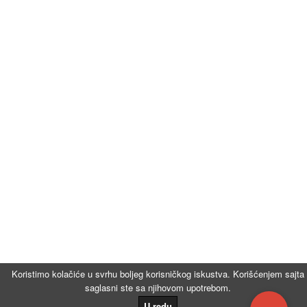
Koristimo kolačiće u svrhu boljeg korisničkog iskustva. Korišćenjem sajta
saglasni ste sa njihovom upotrebom.
U redu