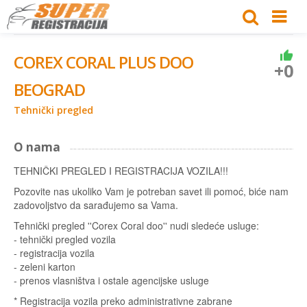
COREX CORAL PLUS DOO
+0
BEOGRAD
Tehnički pregled
O nama
TEHNIČKI PREGLED I REGISTRACIJA VOZILA!!!
Pozovite nas ukoliko Vam je potreban savet ili pomoć, biće nam
zadovoljstvo da sarađujemo sa Vama.
Tehnički pregled ''Corex Coral doo'' nudi sledeće usluge:
- tehnički pregled vozila
- registracija vozila
- zeleni karton
- prenos vlasništva i ostale agencijske usluge
* Registracija vozila preko administrativne zabrane