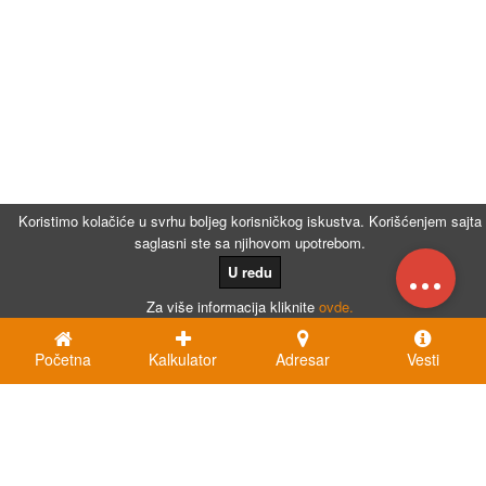
Koristimo kolačiće u svrhu boljeg korisničkog iskustva. Korišćenjem sajta
saglasni ste sa njihovom upotrebom.
...
U redu
Za više informacija kliknite
ovde.
Početna
Kalkulator
Adresar
Vesti