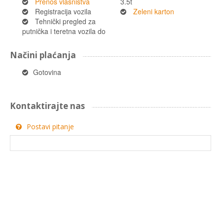
Prenos vlasništva
3.5t
Registracija vozila
Zeleni karton
Tehnički pregled za
putnička i teretna vozila do
Načini plaćanja
Gotovina
Kontaktirajte nas
Postavi pitanje