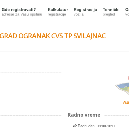
Gde registrovati?
Kalkulator
Registracija
Tehnički
O
adresar za Vašu opštinu
registracije
vozila
pregled
vo
OGRAD OGRANAK CVS TP SVILAJNAC
Vid
Radno vreme
Radni dan: 08:00-16:00