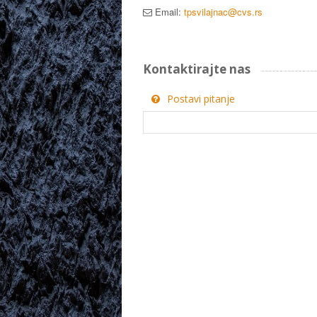
Email:
tpsvilajnac@cvs.rs
Kontaktirajte nas
Postavi pitanje