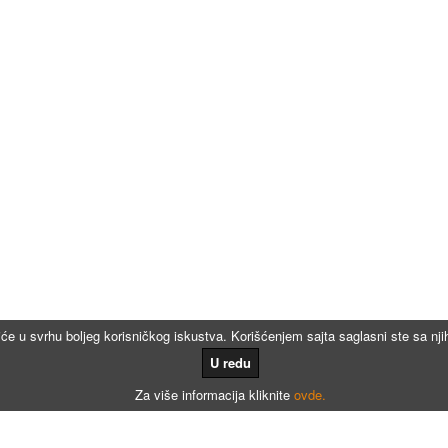
iće u svrhu boljeg korisničkog iskustva. Korišćenjem sajta saglasni ste sa n
U redu
Za više informacija kliknite
ovde.
Kalkulatori