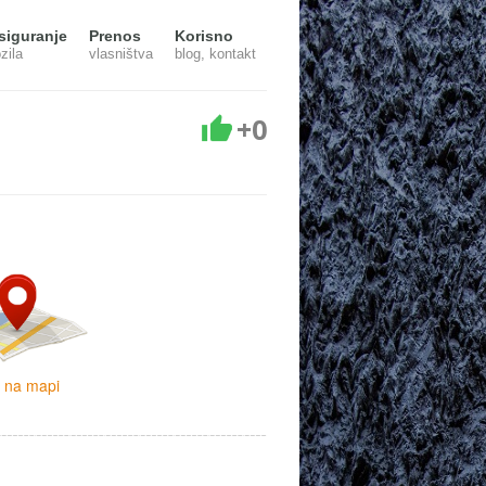
siguranje
Prenos
Korisno
zila
vlasništva
blog, kontakt
+0
i na mapi