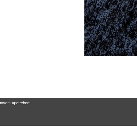
jihovom upotrebom.
Brzi linkovi