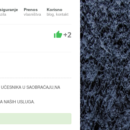
siguranje
Prenos
Korisno
zila
vlasništva
blog, kontakt
+2
 UČESNIKA U SAOBRAĆAJU,NA
A NAŠIH USLUGA.