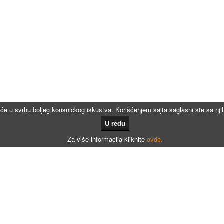
iće u svrhu boljeg korisničkog iskustva. Korišćenjem sajta saglasni ste sa n
U redu
Za više informacija kliknite
ovde.
Kalkulatori
Kalkulator registracije
Kalkulator registracije namenjen agencijama za registraciju vozila
Kalkulator registracije motora po broju meseci
Kalkulator registracije - Dunav osiguranje