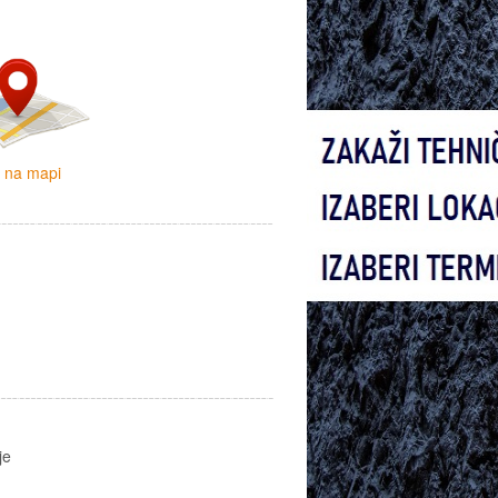
i na mapi
je