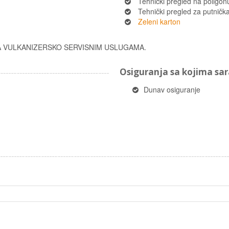
Tehnički pregled na poligon
Tehnički pregled za putnička 
Zeleni karton
 VULKANIZERSKO SERVISNIM USLUGAMA.
Osiguranja sa kojima s
Dunav osiguranje