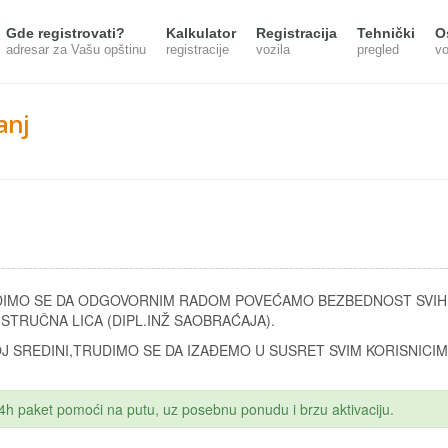
Gde registrovati?
Kalkulator
Registracija
Tehnički
O
adresar za Vašu opštinu
registracije
vozila
pregled
vo
anj
DIMO SE DA ODGOVORNIM RADOM POVEĆAMO BEZBEDNOST SVIH
STRUČNA LICA (DIPL.INŽ SAOBRAĆAJA).
 SREDINI,TRUDIMO SE DA IZAĐEMO U SUSRET SVIM KORISNICIM
 24h paket pomoći na putu, uz posebnu ponudu i brzu aktivaciju.