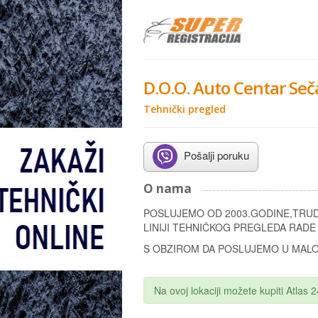
D.O.O. Auto Centar Seč
Tehnički pregled
Pošalji poruku
O nama
POSLUJEMO OD 2003.GODINE,TRU
LINIJI TEHNIČKOG PREGLEDA RADE 
S OBZIROM DA POSLUJEMO U MALOJ
Na ovoj lokaciji možete kupiti Atlas