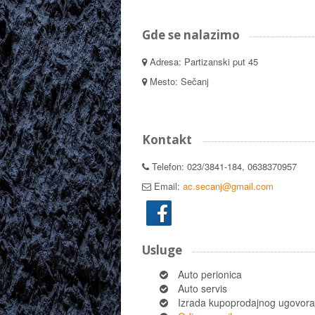
Gde se nalazimo
Adresa: Partizanski put 45
Mesto: Sečanj
Kontakt
Telefon: 023/3841-184, 0638370957
Email:
ac.secanj@gmail.com
Usluge
Auto perionica
Auto servis
Izrada kupoprodajnog ugovora