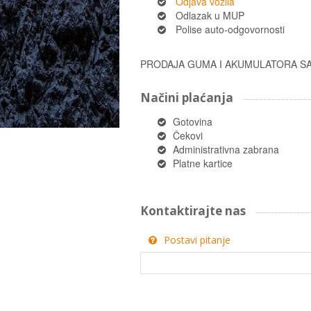
Odjava vozila
Odlazak u MUP
Polise auto-odgovornosti
PRODAJA GUMA I AKUMULATORA SA
Načini plaćanja
Gotovina
Čekovi
Administrativna zabrana
Platne kartice
Kontaktirajte nas
Postavi pitanje